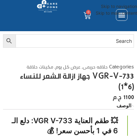
Skip to navigation
0
Skip to main content
Categories
حلاقه حريمى
,
عرض كل يوم
,
مكينات حلاقة
VGR-V-733 جهاز ازالة الشعر للنساء
(6*1)
1100
ج.م
الوصف
​💥 طقم العناية VGR V-733: دلع الـ
6 في 1 بأحسن سعر! 💰