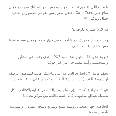
​يا بخت اللي هتلحق تجيبه! الجهاز ده مش بس هيخليكِ قمر، ده كمان
متاح على Care Zone بأفضل سعر يعني ضربتي عصفورين بحجر:
جمال وتوفير! 💸
​ليه لازم تشتريه دلوقتي؟
​وفر فلوسك وجهدك: ده 6 أدوات في جهاز واحد! وكمان سعره عندنا
مش هتلاقيه عند حد تاني.
​دلع بلا حدود 🛀: الجهاز ضد المية IPX7، خدي وقتك في الشاور
واستخدميه وأنتِ بتسترخي من غير خوف.
​تحكم كامل ⚙️: اختاري السرعة اللي تناسبك (هادية للمناطق الرقيقة
أو سريعة للإنجاز). والـ شاشة الـ LED هتطمنك على حالة الشحن.
​نتيجة احترافية 💅: تنسيق حواجب، إزالة شعر، عناية بالأظافر… كل
تفصيلة هتطلع مظبوطة كأنك لسه طالعة من مركز تجميل!
​الخلاصة: جهاز هيخلي روتينك ممتع وسريع ونتيجة مبهرة… واشتريتيه
بأحسن قيمة!