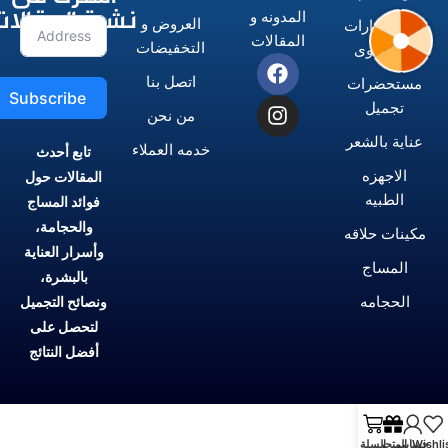
نشرة المقالات
المدونه و
العروض و
الاستشوارات
المقالات
التخفيضات
و المكاوى
اتصل بنا
مستحضرات
Subscribe
تجميل
من نحن
عناية بالشعر
خدمه العملاء
تابع أحدث
الاجهزه
المقالات حول
الطبيه
فوائد المساج
والحجامة،
مكينات حلاقه
وأسرار العناية
المساج
بالبشرة،
الحجامه
ونصائح التجميل
لتحصل على
أفضل النتائج
Wishli
حسابي
المتجر
السلة