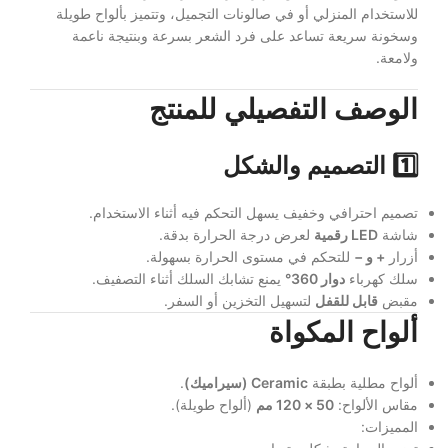
للاستخدام المنزلي أو في صالونات التجميل، وتتميز بألواح طويلة
وسخونة سريعة تساعد على فرد الشعر بسرعة وبنتيجة ناعمة
ولامعة.
الوصف التفصيلي للمنتج
1️⃣ التصميم والشكل
تصميم احترافي وخفيف يسهل التحكم فيه أثناء الاستخدام.
شاشة
LED رقمية
لعرض درجة الحرارة بدقة.
أزرار
+ و −
للتحكم في مستوى الحرارة بسهولة.
سلك كهرباء
دوار 360°
يمنع تشابك السلك أثناء التصفيف.
مقبض
قابل للقفل
لتسهيل التخزين أو السفر.
ألواح المكواة
ألواح مطلية بطبقة
Ceramic (سيراميك)
.
مقاس الألواح:
50 × 120 مم
(ألواح طويلة).
المميزات: