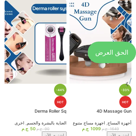
الحق العرض
-44%
-33%
HOT
HOT
p
Derma Roller Sq
4D Massage Gun
أجهزة المساج
,
اجهزة مساج متنوع
العناية بالبشرة والجسم
,
اخرى
م
1099
ج.م
50
ج.م
ا
1649
ج.م
90
ج.م
اشترى الآن
اشترى الآن