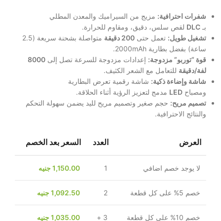
شفرات احترافية:
مزيج من السيراميك والمعدن المطلي
بـ
DLC
لقص سلس، دقيق، ومقاوم للحرارة.
تشغيل طويل:
تعمل حتى
200 دقيقة
متواصلة بشحنة سريعة (2.5
ساعة) بفضل بطارية 2000mAh.
قوة “توربو” مزدوجة:
إعدادات مزدوجة للسرعة تصل إلى
8000
لفة/دقيقة
للتعامل مع الشعر الكثيف.
شاشة وإضاءة ذكية:
شاشة رقمية تعرض البطارية
ومصباح
LED
مدمج لتعزيز الرؤية أثناء الحلاقة.
تصميم مريح:
حجم صغير وتصميم مريح لليد يضمن سهولة التحكم
والنتائج الاحترافية.
العرض
العدد
السعر بعد الخصم
لا يوجد خصم اضافي
1
1,150.00
جنيه
خصم 5% على كل قطعة
2
1,092.50
جنيه
خصم 10% على كل قطعة
3 +
1,035.00
جنيه