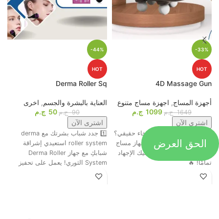
-44%
-33%
HOT
HOT
p
Derma Roller Sq
4D Massage Gun
أجهزة المساج
,
اجهزة مساج متنوع
العناية بالبشرة والجسم
,
اخرى
م
1099
ج.م
50
ج.م
ا
1649
ج.م
90
ج.م
اشترى الآن
اشترى الآن
جاهز تحول التعب لاسترخاء حقيقي؟
1️⃣ جدد شباب بشرتك مع derma
الحق العرض
ت
😍💆‍♂️ وأخيرًا، وصل أقوى جهاز مساج
roller system استعيدي إشراقة
م
رباعي الرؤوس اللي هينسيك الإجهاد
شبابكِ مع جهاز Derma Roller
ش
تمامًا! 🔥
System الثوري! يعمل على تحفيز
ا