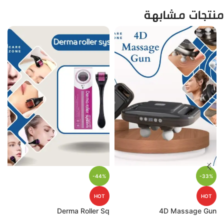
منتجات مشابهة
-44%
-33%
HOT
HOT
p
Derma Roller Sq
4D Massage Gun