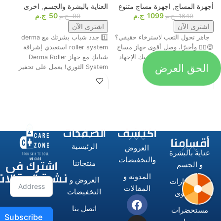
أجهزة المساج
,
اجهزة مساج متنوع
العناية بالبشرة والجسم
,
اخرى
م
1099
ج.م
50
ج.م
ا
1649
ج.م
90
ج.م
اشترى الآن
اشترى الآن
جاهز تحول التعب لاسترخاء حقيقي؟
1️⃣ جدد شباب بشرتك مع derma
ت
😍💆‍♂️ وأخيرًا، وصل أقوى جهاز مساج
roller system استعيدي إشراقة
م
رباعي الرؤوس اللي هينسيك الإجهاد
شبابكِ مع جهاز Derma Roller
الحق العرض
ش
تمامًا! 🔥
System الثوري! يعمل على تحفيز
ا
اكتشف
الصفحات
أقسامنا
الرئيسية
العروض
عناية بالبشرة
اشترك فى
والتخفيضات
منتجاتنا
و الجسم
نشرة المقالات
المدونه و
العروض و
الاستشوارات
المقالات
التخفيضات
و المكاوى
اتصل بنا
مستحضرات
Subscribe