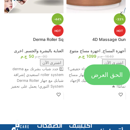
-44%
-33%
HOT
HOT
p
Derma Roller Sq
4D Massage Gun
أجهزة المساج
,
اجهزة مساج متنوع
العناية بالبشرة والجسم
,
اخرى
م
1099
ج.م
50
ج.م
ا
1649
ج.م
90
ج.م
اشترى الآن
اشترى الآن
جاهز تحول التعب لاسترخاء حقيقي؟
1️⃣ جدد شباب بشرتك مع derma
الحق العرض
ت
😍💆‍♂️ وأخيرًا، وصل أقوى جهاز مساج
roller system استعيدي إشراقة
م
رباعي الرؤوس اللي هينسيك الإجهاد
شبابكِ مع جهاز Derma Roller
ش
تمامًا! 🔥
System الثوري! يعمل على تحفيز
ا
اكتشف
الصفحات