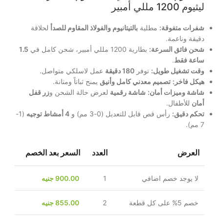
ليثيوم 1200 مللي أمبير
شفرات متفوقة:
مطلية
بالتيتانيوم والفولاذ المقاوم للصدأ
لحلاقة
دقيقة وناعمة.
شحن فائق السرعة:
بطارية 1200 مللي أمبير، شحن كامل في
1.5
ساعة فقط
.
وقت تشغيل طويل:
توفر
180 دقيقة
عمل لاسلكي متواصل.
هيكل فاخر:
تصميم معدني كامل وأنيق
يمنح ثباتاً ومتانة.
شاشة وميزات أمان:
شاشة رقمية
لعرض حالة الشحن و
زر قفل
أمان
للأطفال.
تحكم دقيق:
رأس قص قابل للتعديل (0-3 مم) و
4 أمشاط توجيه
(1-
7 مم).
العرض
العدد
السعر بعد الخصم
لا يوجد خصم اضافي
1
900.00
جنيه
خصم 5% على كل قطعة
2
855.00
جنيه