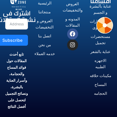
أقسامنا
الرئيسية
العروض
عناية بالبشرة
اشترك فى
والتخفيضات
منتجاتنا
و الجسم
نشرة المقالات
المدونه و
العروض و
الاستشوارات
المقالات
التخفيضات
و المكاوى
اتصل بنا
مستحضرات
Subscribe
تجميل
من نحن
عناية بالشعر
خدمه العملاء
تابع أحدث
الاجهزه
المقالات حول
الطبيه
فوائد المساج
والحجامة،
مكينات حلاقه
وأسرار العناية
المساج
بالبشرة،
الحجامه
ونصائح التجميل
لتحصل على
أفضل النتائج