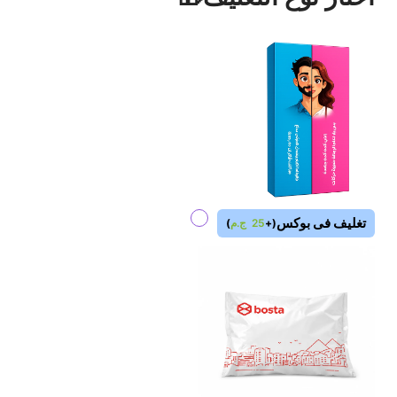
تغليف فى بوكس
(
+
25
ج.م
)