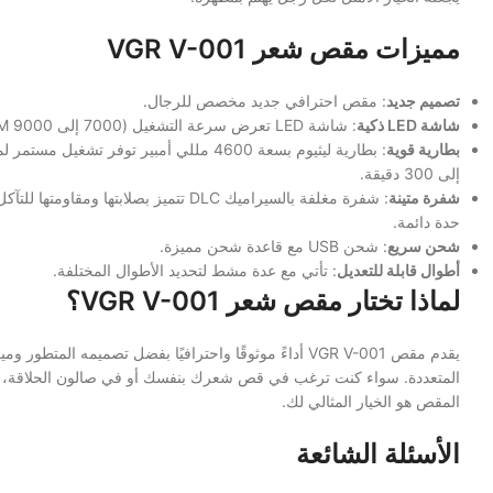
مميزات مقص شعر VGR V-001
تصميم جديد
: مقص احترافي جديد مخصص للرجال.
شاشة LED ذكية
: شاشة LED تعرض سرعة التشغيل (7000 إلى 9000 RPM).
بطارية قوية
: بطارية ليثيوم بسعة 4600 مللي أمبير توفر تشغيل مس
إلى 300 دقيقة.
شفرة متينة
: شفرة مغلفة بالسيراميك DLC تتميز بصلابتها ومقاومتها
حدة دائمة.
شحن سريع
: شحن USB مع قاعدة شحن مميزة.
أطوال قابلة للتعديل
: تأتي مع عدة مشط لتحديد الأطوال المختلفة.
لماذا تختار مقص شعر VGR V-001؟
يقدم مقص VGR V-001 أداءً موثوقًا واحترافيًا بفضل تصميمه المتطور وم
المتعددة. سواء كنت ترغب في قص شعرك بنفسك أو في صالون الحلاقة، ف
المقص هو الخيار المثالي لك.
الأسئلة الشائعة