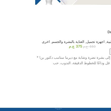
-26%
HOT
l therapy massager
D
ية
,
اجهزة تجميل
,
العناية بالبشرة والجسم
,
اخرى
أجهزة المساج
,
اخرى
,
375
ج.م
550
ج.م
اشترى الآن
لى بشرة نضرة وشابة مع ديرما ستامب دكتور بن! *
قل وداعًا للخطوط الدقيقة، الندوب، حب
بتقنية التنبيه الكهربائي و8 بادات احترافية! ⚡️ لو ب