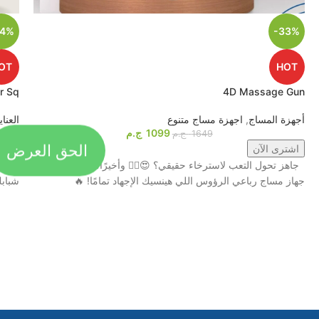
44%
-33%
OT
HOT
r Sq
4D Massage Gun
أجهزة المساج
,
اجهزة مساج متنوع
العنا
1099
ج.م
1649
ج.م
الحق العرض
اشترى الآن
اشت
جاهز تحول التعب لاسترخاء حقيقي؟ 😍💆‍♂️ وأخيرًا، وصل أقوى
جهاز مساج رباعي الرؤوس اللي هينسيك الإجهاد تمامًا! 🔥
شبابكِ مع جهاز tem