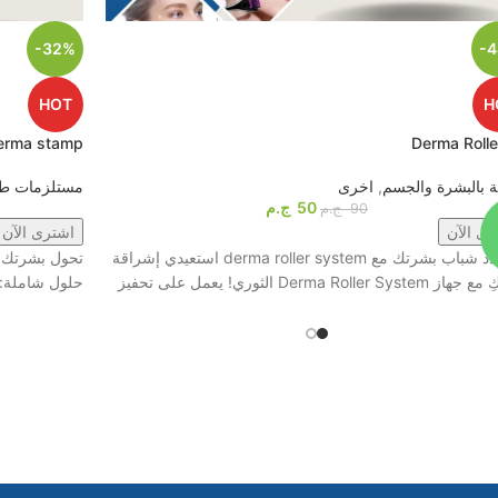
-32%
-
HOT
H
erma stamp
Derma Rolle
ية بالبشرة والجسم
,
اخرى
مستلزمات طب
50
ج.م
90
ج.م
رى الآن
اشترى الآن
1️⃣ جدد شباب بشرتك مع derma roller system استعيدي إشراقة
تحول بشرتك إ
Derma Roller Sys الثوري! يعمل على تحفيز
حلول شاملة: 