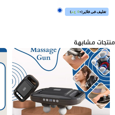
تغليف فى فلاير
(
+
0
ج.م
)
منتجات مشابهة