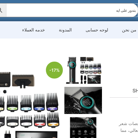
من نحن
لوحه حسابى
المدونة
خدمه العملاء
-17%
SH
 قصات شعر
عالي، مما