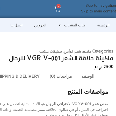
Skip to navigation
0
Skip to main content
الرئيسية
فئات المنتجات
العروض
اتصل بنا
Categories
حلاقة شعر الرأس
,
مكينات حلاقة
ماكينة حلاقة الشعر VGR V-001 للرجال
2500
ج.م
الوصف
مراجعات (0)
IPPING & DELIVERY
مواصفات المنتج
مقص شعر VGR V-001 الاحترافي للرجال
هو الأداة المثالية لتحصل على
احترافية في المنزل أو في صالون الحلاقة. يتميز بتصميمه الحديث وأدائه ال
يجعله الخيار الأمثل لكل رجل يهتم بمظهره.