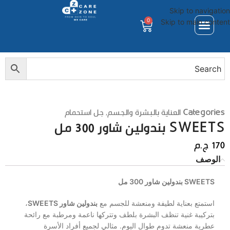
Skip to navigation
0
Skip to main content
Categories
العناية بالبشرة والجسم
,
جل استحمام
SWEETS بندولين شاور 300 مل
170
ج.م
الوصف
SWEETS بندولين شاور 300 مل
استمتع بعناية لطيفة ومنعشة للجسم مع
بندولين شاور SWEETS
،
بتركيبة غنية تنظف البشرة بلطف وتتركها ناعمة ومرطبة مع رائحة
عطرية منعشة تدوم طوال اليوم. مثالي لجميع أفراد الأسرة