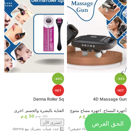
-44%
-33%
HOT
HOT
p
Derma Roller Sq
4D Massage Gun
أجهزة المساج
,
اجهزة مساج متنوع
العناية بالبشرة والجسم
,
اخرى
م
1099
ج.م
50
ج.م
ا
1649
ج.م
90
ج.م
الحق العرض
اشترى الآن
اشترى الآن
جاهز تحول التعب لاسترخاء حقيقي؟
1️⃣ جدد شباب بشرتك مع derma