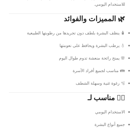
للاستخدام اليومي.
🌿 المميزات والفوائد
🧴 ينظف البشرة بلطف دون تجريدها من رطوبتها الطبيعية
💧 يرطب البشرة ويحافظ على نعومتها
🌸 يمنح رائحة منعشة تدوم طوال اليوم
👪 مناسب لجميع أفراد الأسرة
🫧 رغوة غنية وسهلة الشطف
💆‍♀️ مناسب لـ
الاستخدام اليومي
جميع أنواع البشرة