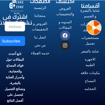
اكتشف
الصفحات
أقسامنا
الرئيسية
العروض
عناية بالبشرة
اشترك فى
والتخفيضات
منتجاتنا
و الجسم
نشرة المقالات
المدونه و
العروض و
الاستشوارات
المقالات
التخفيضات
و المكاوى
اتصل بنا
مستحضرات
Subscribe
تجميل
من نحن
عناية بالشعر
خدمه العملاء
تابع أحدث
الاجهزه
المقالات حول
الطبيه
فوائد المساج
والحجامة،
مكينات حلاقه
وأسرار العناية
المساج
بالبشرة،
الحجامه
ونصائح التجميل
لتحصل على
أفضل النتائج