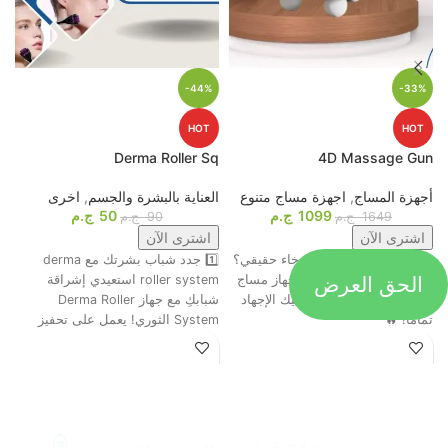
-44%
-33%
HOT
HOT
p
Derma Roller Sq
4D Massage Gun
أجهزة المساج
,
اجهزة مساج متنوع
العناية بالبشرة والجسم
,
اخرى
م
1099
ج.م
50
ج.م
ا
1649
ج.م
90
ج.م
اشترى الآن
اشترى الآن
جاهز تحول التعب لاسترخاء حقيقي؟
1️⃣ جدد شباب بشرتك مع derma
الحق العرض
ت
😍💆‍♂️ وأخيرًا، وصل أقوى جهاز مساج
roller system استعيدي إشراقة
م
رباعي الرؤوس اللي هينسيك الإجهاد
شبابكِ مع جهاز Derma Roller
ش
تمامًا! 🔥
System الثوري! يعمل على تحفيز
ا