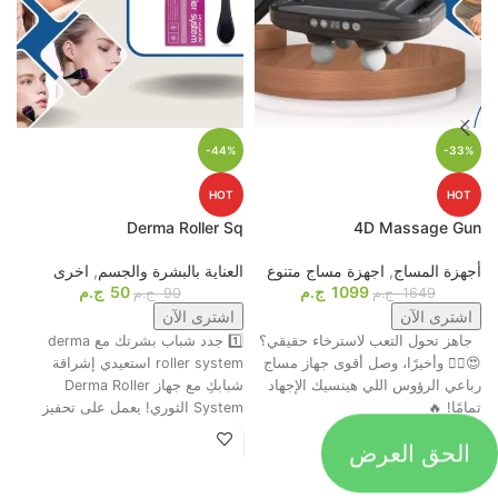
-44%
-33%
HOT
HOT
p
Derma Roller Sq
4D Massage Gun
أجهزة المساج
,
اجهزة مساج متنوع
العناية بالبشرة والجسم
,
اخرى
م
1099
ج.م
50
ج.م
ا
1649
ج.م
90
ج.م
اشترى الآن
اشترى الآن
جاهز تحول التعب لاسترخاء حقيقي؟
1️⃣ جدد شباب بشرتك مع derma
ت
😍💆‍♂️ وأخيرًا، وصل أقوى جهاز مساج
roller system استعيدي إشراقة
م
رباعي الرؤوس اللي هينسيك الإجهاد
شبابكِ مع جهاز Derma Roller
ش
تمامًا! 🔥
System الثوري! يعمل على تحفيز
ا
الحق العرض