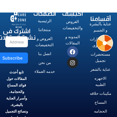
اكتشف
الصفحات
أقسامنا
الرئيسية
العروض
عناية بالبشرة
اشترك فى
والتخفيضات
منتجاتنا
و الجسم
نشرة المقالات
المدونه و
العروض و
الاستشوارات
المقالات
التخفيضات
و المكاوى
اتصل بنا
مستحضرات
Subscribe
تجميل
من نحن
عناية بالشعر
خدمه العملاء
تابع أحدث
الاجهزه
المقالات حول
الطبيه
فوائد المساج
والحجامة،
مكينات حلاقه
وأسرار العناية
المساج
بالبشرة،
الحجامه
ونصائح التجميل