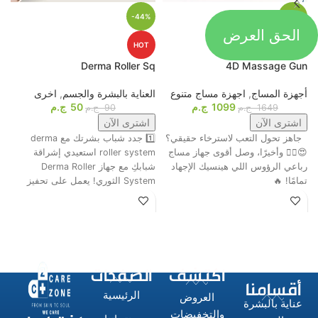
-44%
-33%
الحق العرض
HOT
HOT
p
Derma Roller Sq
4D Massage Gun
أجهزة المساج
,
اجهزة مساج متنوع
العناية بالبشرة والجسم
,
اخرى
م
1099
ج.م
50
ج.م
ا
1649
ج.م
90
ج.م
اشترى الآن
اشترى الآن
جاهز تحول التعب لاسترخاء حقيقي؟
1️⃣ جدد شباب بشرتك مع derma
ت
😍💆‍♂️ وأخيرًا، وصل أقوى جهاز مساج
roller system استعيدي إشراقة
م
رباعي الرؤوس اللي هينسيك الإجهاد
شبابكِ مع جهاز Derma Roller
ش
تمامًا! 🔥
System الثوري! يعمل على تحفيز
ا
اكتشف
الصفحات
أقسامنا
الرئيسية
العروض
عناية بالبشرة
والتخفيضات