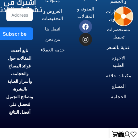
اشترك فى
منتجاتنا
و الجسم
نشرة المقالات
المدونه و
العروض و
الاستشوارات
المقالات
التخفيضات
و المكاوى
اتصل بنا
مستحضرات
Subscribe
تجميل
من نحن
عناية بالشعر
خدمه العملاء
تابع أحدث
الاجهزه
المقالات حول
الطبيه
فوائد المساج
والحجامة،
مكينات حلاقه
وأسرار العناية
المساج
بالبشرة،
الحجامه
ونصائح التجميل
لتحصل على
أفضل النتائج