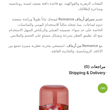
النفحات الزهرية والفواكهية، مع قاعدة دافئة تضيف لمسة رومانسية
وساحرة لإطلالتك.
صُمم
سبراي أرماف Romance
ليمنحك ثباتاً طويلاً ورائحة منعشة
تدوم لساعات، مما يجعله مثالياً للاستخدام اليومي والمناسبات
الخاصة على حد سواء. تصميمه العملي والرشّاش السهل الاستخدام
يتيح لك تطبيق العطر بسرعة وبشكل متساوٍ على الجسم والملابس.
مع
Romance من أرماف
، استمتعي بتجربة عطرية مميزة تجمع بين
الأناقة، الرومانسية، والجاذبية الفائقة.
مراجعات (0)
Shipping & Delivery
-19%