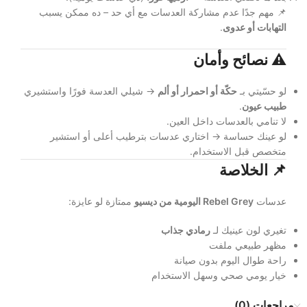
📌 مهم جدًا عدم مشاركة العدسات مع أي حد – ده ممكن يسبب
التهابات أو عدوى
.
⚠️
نصائح وأمان
لو حسّيتي بـ
حكّة أو احمرار أو ألم
→ شيلي العدسة فورًا واستشيري
طبيب عيون
.
لا تنامي بالعدسات داخل العين.
لو عينك حساسة → اختاري عدسات بترطيب أعلى أو استشير
متخصص قبل الاستخدام.
📌
الخلاصة
عدسات
Rebel Grey اليومية من ديسيو
ممتازة لو عايزة:
تغيري لون عينيك لـ
رمادي جذاب
مظهر طبيعي ملفت
راحة طوال اليوم بدون صيانة
خيار يومي صحي وسهل الاستخدام
مراجعات (0)