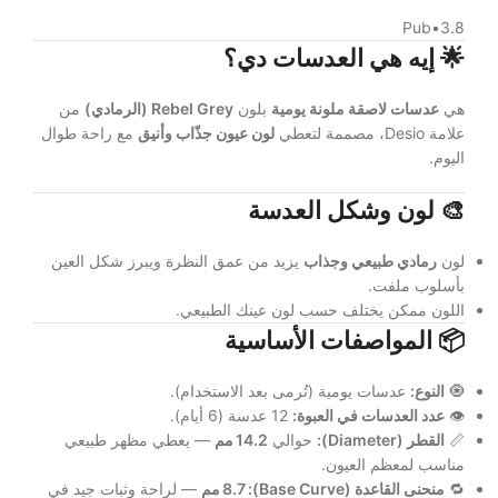
Pub
•
3.8
🌟
إيه هي العدسات دي؟
هي
عدسات لاصقة ملونة يومية
بلون
Rebel Grey (الرمادي)
من
علامة Desio، مصممة لتعطي
لون عيون جذّاب وأنيق
مع راحة طوال
اليوم.
🎨
لون وشكل العدسة
لون
رمادي طبيعي وجذاب
يزيد من عمق النظرة ويبرز شكل العين
بأسلوب ملفت.
اللون ممكن يختلف حسب لون عينك الطبيعي.
📦
المواصفات الأساسية
🧿
النوع:
عدسات يومية (تُرمى بعد الاستخدام).
👁️
عدد العدسات في العبوة:
12 عدسة (6 أيام).
📏
القطر (Diameter):
حوالي
14.2 مم
— يعطي مظهر طبيعي
مناسب لمعظم العيون.
🔁
منحنى القاعدة (Base Curve):
8.7 مم
— لراحة وثبات جيد في