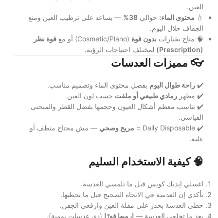
العين.
💧
محتوى الماء:
حوالي
38%
— يساعد على ترطيب العين ومنع
الجفاف خلال اليوم.
🧠 متاح بخيارات
بدون قوة
(Cosmetic/Plano) أو مع
قوة نظر
(Prescription)
لمختلف احتياجات الرؤية.
👓
مميزات العدسات
✔️
راحة طوال اليوم
بفضل محتوى الماء وتصميم مناسب.
✔️ مظهر
رمادي طبيعي أو ملفت
حسب لون العين.
✔️ تناسب معظم أشكال العيون وحجمها بفضل القطر والمنحنى
القياسي.
✔️ Daily Disposable =
مريح وصحي
— مش محتاج منظف أو
علبة.
🧠
كيفية الاستخدام السليم
اغسلي إيديك كويس قبل ما تلمسي العدسة.
تأكدي إن العدسة في الاتجاه الصحيح قبل ما تحطيها.
حطي العدسة بحذر على مقلة العين وارفعي الجفن.
بعد ما تخلعي العدسة —
ارميها فورًا
(دي عدسات يومية).