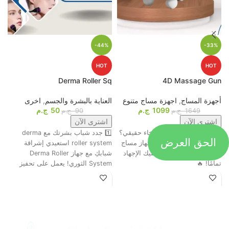
-44%
-33%
HOT
HOT
p
Derma Roller Sq
4D Massage Gun
أجهزة المساج
,
اجهزة مساج متنوع
العناية بالبشرة والجسم
,
اخرى
م
1099
ج.م
50
ج.م
ا
1649
ج.م
90
ج.م
اشترى الآن
اشترى الآن
جاهز تحول التعب لاسترخاء حقيقي؟
1️⃣ جدد شباب بشرتك مع derma
الحق العرض
ت
😍💆‍♂️ وأخيرًا، وصل أقوى جهاز مساج
roller system استعيدي إشراقة
م
رباعي الرؤوس اللي هينسيك الإجهاد
شبابكِ مع جهاز Derma Roller
ش
تمامًا! 🔥
System الثوري! يعمل على تحفيز
ا