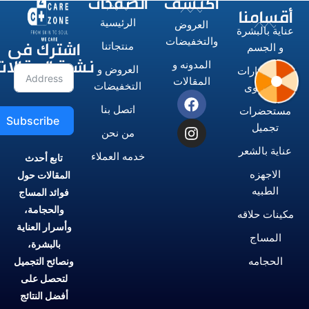
اكتشف
الصفحات
أقسامنا
الرئيسية
العروض
عناية بالبشرة
اشترك فى
والتخفيضات
منتجاتنا
و الجسم
نشرة المقالات
المدونه و
العروض و
الاستشوارات
المقالات
التخفيضات
و المكاوى
اتصل بنا
مستحضرات
Subscribe
تجميل
من نحن
عناية بالشعر
خدمه العملاء
تابع أحدث
الاجهزه
المقالات حول
الطبيه
فوائد المساج
والحجامة،
مكينات حلاقه
وأسرار العناية
المساج
بالبشرة،
الحجامه
ونصائح التجميل
لتحصل على
أفضل النتائج