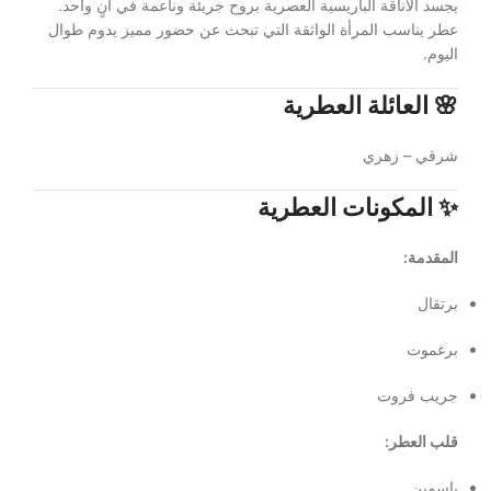
يجسد الأناقة الباريسية العصرية بروح جريئة وناعمة في آنٍ واحد.
عطر يناسب المرأة الواثقة التي تبحث عن حضور مميز يدوم طوال
اليوم.
🌸 العائلة العطرية
شرقي – زهري
✨ المكونات العطرية
المقدمة:
برتقال
برغموت
جريب فروت
قلب العطر:
ياسمين