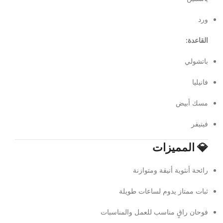
ورد
القاعدة:
باتشولي
فانيليا
مسك أبيض
فيتيفر
💎 المميزات
رائحة أنثوية أنيقة ومتوازنة
ثبات ممتاز يدوم لساعات طويلة
فوحان راقٍ مناسب للعمل والمناسبات