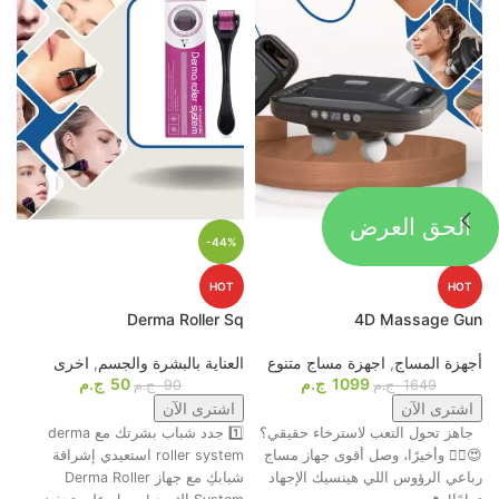
الحق العرض
-44%
-33%
HOT
HOT
p
Derma Roller Sq
4D Massage Gun
أجهزة المساج
,
اجهزة مساج متنوع
العناية بالبشرة والجسم
,
اخرى
م
1099
ج.م
50
ج.م
ا
1649
ج.م
90
ج.م
اشترى الآن
اشترى الآن
جاهز تحول التعب لاسترخاء حقيقي؟
1️⃣ جدد شباب بشرتك مع derma
ت
😍💆‍♂️ وأخيرًا، وصل أقوى جهاز مساج
roller system استعيدي إشراقة
م
رباعي الرؤوس اللي هينسيك الإجهاد
شبابكِ مع جهاز Derma Roller
ش