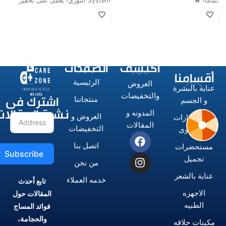
تمامًا! 🔥
System الثوري! يعمل على تحفيز
ا
اكتشف
الصفحات
أقسامنا
الرئيسية
العروض
عناية بالبشرة
اشترك فى
والتخفيضات
منتجاتنا
و الجسم
نشرة المقالات
المدونه و
العروض و
الاستشوارات
المقالات
التخفيضات
و المكاوى
اتصل بنا
مستحضرات
Subscribe
تجميل
من نحن
عناية بالشعر
خدمه العملاء
تابع أحدث
الاجهزه
المقالات حول
الطبيه
فوائد المساج
والحجامة،
مكينات حلاقه