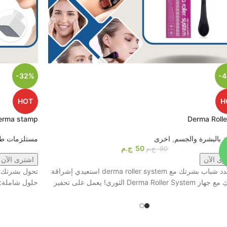
-32%
-
HOT
H
erma stamp
Derma Rolle
ية بالبشرة والجسم
,
اخرى
مستلزمات طب
50
ج.م
90
ج.م
رى الآن
اشترى الآن
1️⃣ جدد شباب بشرتك مع derma roller system استعيدي إشراقة
تحول بشرتك إ
Derma Roller Sys الثوري! يعمل على تحفيز
حلول شاملة: 