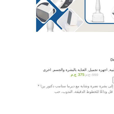
-26%
HOT
l therapy massager
D
ية
,
اجهزة تجميل
,
العناية بالبشرة والجسم
,
اخرى
أجهزة المساج
,
اخرى
,
375
ج.م
550
ج.م
اشترى الآن
لى بشرة نضرة وشابة مع ديرما ستامب دكتور بن! *
قل وداعًا للخطوط الدقيقة، الندوب، حب
بتقنية التنبيه الكهربائي و8 بادات احترافية! ⚡️ لو ب