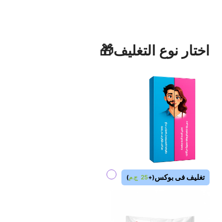
اختار نوع التغليف🎁
تغليف فى بوكس
(
+
25
ج.م
)