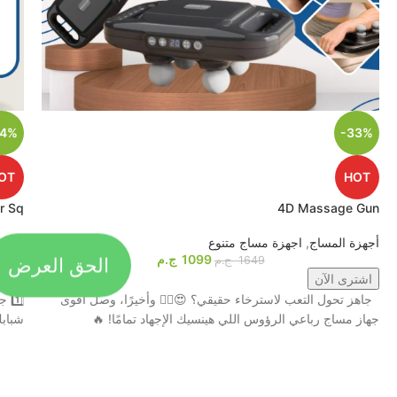
44%
-33%
OT
HOT
r Sq
4D Massage Gun
أجهزة المساج
,
اجهزة مساج متنوع
العنا
الحق العرض
1099
ج.م
1649
ج.م
اشترى الآن
اشت
جاهز تحول التعب لاسترخاء حقيقي؟ 😍💆‍♂️ وأخيرًا، وصل أقوى
جهاز مساج رباعي الرؤوس اللي هينسيك الإجهاد تمامًا! 🔥
شبابكِ مع جهاز tem