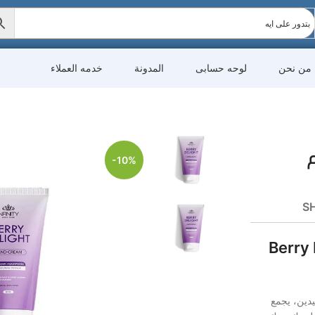
من نحن
لوحه حسابى
المدونة
خدمه العملاء
-10%
SH
Berry De
ليدين، يجمع