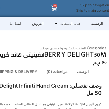
Skip to navigation
0
Skip to main content
الرئيسية
فئات المنتجات
العروض
اتصل بنا
Categories
العناية بالبشرة والجسم
,
مرطب
BERRY DELIGHT50Mانفينيتي هاند كريم
90
ج.م
الوصف
مراجعات (0)
IPPING & DELIVERY
وصف تفصيلي: light Infiniti Hand Cream
50 مل
كريم اليدين Berry Delight من إنفينيتي
هو الحل المثالي للعناية اليومية با