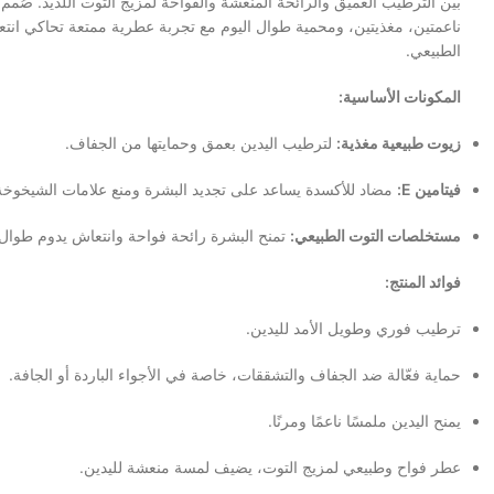
بين الترطيب العميق والرائحة المنعشة والفواحة لمزيج التوت اللذيذ. صُمم 
ناعمتين، مغذيتين، ومحمية طوال اليوم مع تجربة عطرية ممتعة تحاكي انت
الطبيعي.
المكونات الأساسية:
زيوت طبيعية مغذية:
لترطيب اليدين بعمق وحمايتها من الجفاف.
فيتامين E:
مضاد للأكسدة يساعد على تجديد البشرة ومنع علامات الشيخوخة 
مستخلصات التوت الطبيعي:
تمنح البشرة رائحة فواحة وانتعاش يدوم طوال 
فوائد المنتج:
ترطيب فوري وطويل الأمد لليدين.
حماية فعّالة ضد الجفاف والتشققات، خاصة في الأجواء الباردة أو الجافة.
يمنح اليدين ملمسًا ناعمًا ومرنًا.
عطر فواح وطبيعي لمزيج التوت، يضيف لمسة منعشة لليدين.