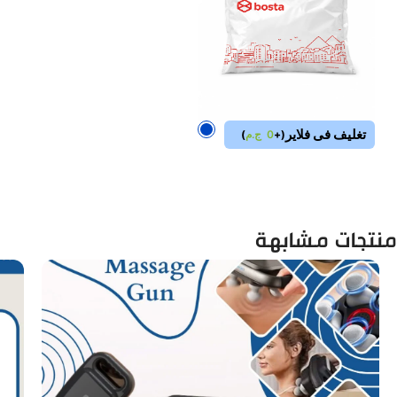
تغليف فى فلاير
(
+
0
ج.م
)
منتجات مشابهة