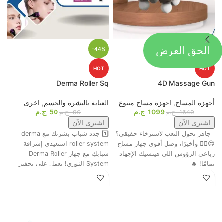
الحق العرض
-44%
-33%
HOT
HOT
p
Derma Roller Sq
4D Massage Gun
أجهزة المساج
,
اجهزة مساج متنوع
العناية بالبشرة والجسم
,
اخرى
م
1099
ج.م
50
ج.م
ا
1649
ج.م
90
ج.م
اشترى الآن
اشترى الآن
جاهز تحول التعب لاسترخاء حقيقي؟
1️⃣ جدد شباب بشرتك مع derma
ت
😍💆‍♂️ وأخيرًا، وصل أقوى جهاز مساج
roller system استعيدي إشراقة
م
رباعي الرؤوس اللي هينسيك الإجهاد
شبابكِ مع جهاز Derma Roller
ش
تمامًا! 🔥
System الثوري! يعمل على تحفيز
ا