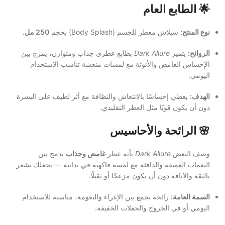
🌟
الطابع العام
نوع المنتج:
سبلاش معطر للجسم (Body Splash) بحجم
250 مل
.
الروائح:
يتميز
Dark Allure
بطابع عطري جذاب ومتوازن، يمزج بين
الإحساس الغامض والأنوثة مع لمسات منعشة تناسب الاستخدام
اليومي.
الهدف:
يعطي إحساسًا بالانتعاش والنظافة مع أثر لطيف على البشرة
دون أن يكون قويًا مثل العطر التقليدي.
🌸
الرائحة والأحاسيس
وصف البعض
Dark Allure
بأنه عطر
غامض وجذاب
يدمج بين
النغمات العميقة والدافئة مع لمسة فاكهية في بدايته — يجعلك تشعر
بالثقة والأناقة دون أن يكون مزعجًا أو ثقيلًا.
السمة العامة:
رائحة تجمع بين الإغراء والنعومة، مناسبة للاستخدام
اليومي أو في الخروج والحفلات الخفيفة.