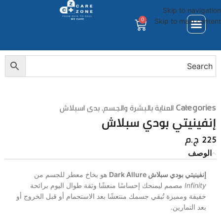
Skip to navigation
0
Skip to main content
Categories
العناية بالبشرة والجسم
,
بدى اسبلاش
إنفينيتي بودي سبلاش
225
ج.م
الوصف
إنفينيتي بودي سبلاش Dark Allure
هو بخاخ معطر للجسم من
Infinity
مصمم ليمنحك إحساسًا منعشًا وثقة طوال اليوم برائحة
خفيفة ومميزة تُبقي جسمك منتعشًا بعد الاستحمام أو قبل الخروج أو
بعد التمارين.