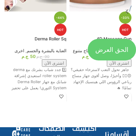
-44%
-33%
HOT
HOT
p
Derma Roller Sq
4D Massage Gun
الحق العرض
أجهزة المساج
,
اجهزة مساج متنوع
العناية بالبشرة والجسم
,
اخرى
م
1099
ج.م
50
ج.م
ا
1649
ج.م
90
ج.م
اشترى الآن
اشترى الآن
جاهز تحول التعب لاسترخاء حقيقي؟
1️⃣ جدد شباب بشرتك مع derma
ت
😍💆‍♂️ وأخيرًا، وصل أقوى جهاز مساج
roller system استعيدي إشراقة
م
رباعي الرؤوس اللي هينسيك الإجهاد
شبابكِ مع جهاز Derma Roller
ش
تمامًا! 🔥
System الثوري! يعمل على تحفيز
ا
اكتشف
الصفحات
أقسامنا