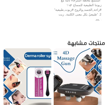
“استمتع بلحظة استرخاء تامة مع
زيوتنا الطبيعية للمساج 🌿✨
#راحة_الجسد_والروح #زيوت_طبيعية”
2. “طبيعيٌ بكل معنى الكلمة.. زيت
مساج نقي لتدليك
منتجات مشابهة