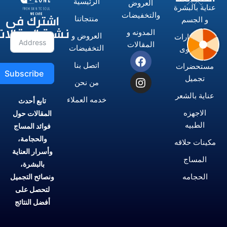
الرئيسية
العروض
عناية بالبشرة
اشترك فى
والتخفيضات
منتجاتنا
و الجسم
نشرة المقالات
المدونه و
العروض و
الاستشوارات
المقالات
التخفيضات
و المكاوى
اتصل بنا
مستحضرات
Subscribe
تجميل
من نحن
عناية بالشعر
خدمه العملاء
تابع أحدث
الاجهزه
المقالات حول
الطبيه
فوائد المساج
والحجامة،
مكينات حلاقه
وأسرار العناية
المساج
بالبشرة،
الحجامه
ونصائح التجميل
لتحصل على
أفضل النتائج