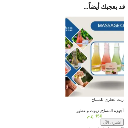
قد يعجبك أيضاً…
زيت عطرى للمساج
أجهزة المساج
,
زيوت و عطور
150
ج.م
اشترى الآن