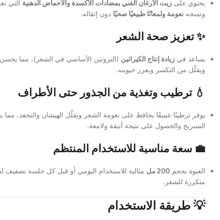
يحتوي على
زيت الأرغان الغني بمضادات الأكسدة والأحماض الدهنية
التي تغ
وتمنحه
نعومة ولمعانًا طبيعيًا صحيًا
دون إثقاله.
✨
تعزيز صحة الشعر
يساعد في
زيادة إنتاج الكيراتين
(البروتين الأساسي في الشعر)، مما يحسن 
ويقلّل من التكسر ويعزز حيويته.
💧
ترطيب وتغذية من الجذور حتى الأطراف
يوفر ترطيبًا عميقًا يحافظ على نعومة الشعر ويقلّل الهيشان والتجعد، مما 
التسريح والحصول على نتيجة أنيقة ولامعة.
💼
سعة مناسبة للاستخدام المنتظم
العبوة بحجم
200 مل
مثالية للاستخدام اليومي أو قبل كل جلسة تصفيف ل
متكررة للشعر.
💡
طريقة الاستخدام