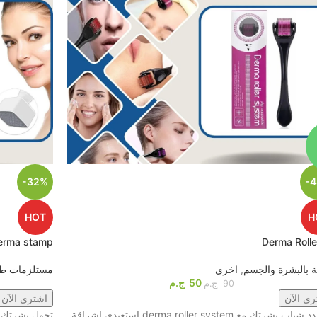
-32%
-
HOT
H
erma stamp
Derma Rolle
ية بالبشرة والجسم
,
اخرى
مستلزمات طب
50
ج.م
90
ج.م
رى الآن
اشترى الآن
1️⃣ جدد شباب بشرتك مع derma roller system استعيدي إشراقة
تحول بشرتك إ