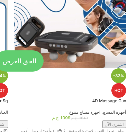
الحق العرض
44%
-33%
OT
HOT
r Sq
4D Massage Gun
أجهزة المساج
,
اجهزة مساج متنوع
العنا
1099
ج.م
1649
ج.م
اشترى الآن
اشت
جاهز تحول التعب لاسترخاء حقيقي؟ 😍💆‍♂️ وأخيرًا، وصل أقوى