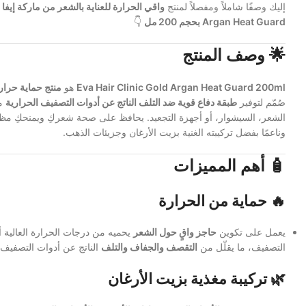
إليك وصفًا شاملاً ومفصلاً لمنتج
Argan Heat Guard بحجم 200 مل
👇
🌟
وصف المنتج
Eva Hair Clinic Gold Argan Heat Guard 200ml
هو
منتج حماية حرار
صُمّم لتوفير
طبقة دفاع قوية ضد التلف الناتج عن أدوات التصفيف الحرارية
مث
الشعر، السيشوار، أو أجهزة التجعيد. يحافظ على صحة شعركِ ويمنحكِ مظهرً
وناعمًا بفضل تركيبته الغنية بزيت الأرغان وجزيئات الذهب.
🧴
أهم المميزات
🔥
حماية من الحرارة
يعمل على تكوين
حاجز واقٍ حول الشعر
يحميه من درجات الحرارة العالية أث
التصفيف، ما يقلّل من
التقصف والجفاف والتلف
الناتج عن أدوات التصفيف 
🌿
تركيبة مغذية بزيت الأرغان