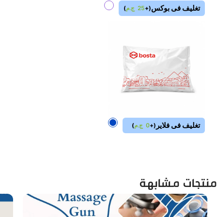
تغليف فى بوكس
(
+
25
ج.م
)
تغليف فى فلاير
(
+
0
ج.م
)
منتجات مشابهة