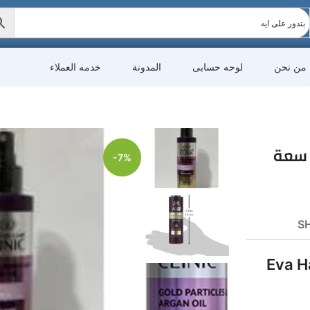
من نحن
لوحه حسابى
المدونة
خدمه العملاء
، سعة
-7%
SH
فا – Eva Hair Clinic