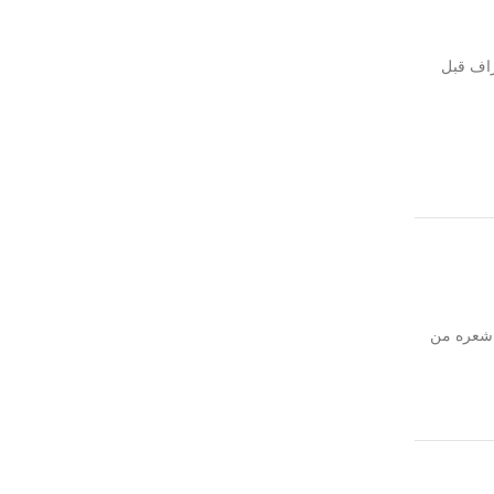
راف قبل
شعره من