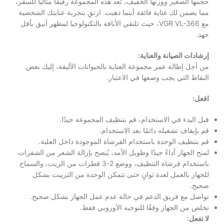
حجمها الصغير ووزنها الخفيف، تُعد هذه المجموعة رفيقًا مثاليًا للسفر،
مما يضمن لك عناية فائقة أينما ذهبت. ارتقِ بتجربة عنايتك الشخصية
مع VGR VL-366، حيث تلتقي الأناقة بالتكنولوجيا لمظهر أنيق بأقل
جهد.
إرشادات الصيانة والعناية:
من أجل إطالة عمر مجموعة العناية بالحيوانات الأليفة، إليك بعض
النقاط التي يجب وضعها في الاعتبار.
افعل:
قبل البدء في الاستخدام، قم بتنظيف المجموعة جيدًا.
قم بإيقاف تشغيله دائمًا بعد الاستخدام.
قم بتنظيف الوحدة باستخدام الفرشاة الموجودة داخل العلبة.
لمنح الجهاز أداءً جيدًا وطويل الأمد، يُنصح بإزالة الشعر من الشفرات
باستخدام فرشاة التنظيف، ووضع 2-3 قطرات من الزيت، والسماح
للجهاز بالعمل لعدة ثوانٍ حتى تتمكن الوحدة من التزييت بشكل
صحيح.
تواصل مع فريق الدعم في حالة عدم عمل الجهاز بشكل صحيح.
تخلص من الجهاز وفقًا للتوجيه الأوروبي فقط.
لا تفعل: