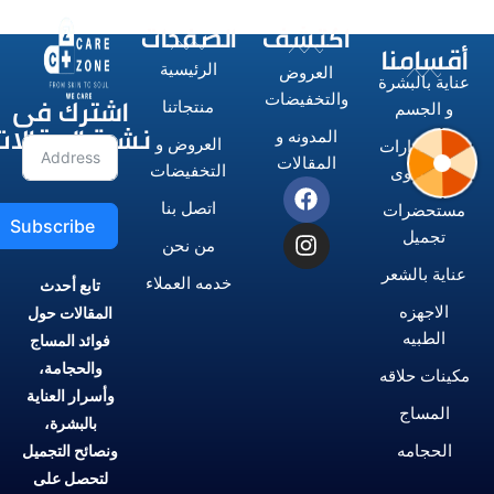
اكتشف
الصفحات
أقسامنا
الرئيسية
العروض
عناية بالبشرة
اشترك فى
والتخفيضات
منتجاتنا
و الجسم
نشرة المقالات
المدونه و
العروض و
الاستشوارات
المقالات
التخفيضات
و المكاوى
اتصل بنا
مستحضرات
Subscribe
تجميل
من نحن
عناية بالشعر
خدمه العملاء
تابع أحدث
الاجهزه
المقالات حول
الطبيه
فوائد المساج
والحجامة،
مكينات حلاقه
وأسرار العناية
المساج
بالبشرة،
الحجامه
ونصائح التجميل
لتحصل على