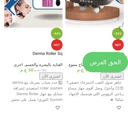
-44%
-33%
HOT
HOT
p
Derma Roller Sq
4D Massage Gun
الحق العرض
أجهزة المساج
,
اجهزة مساج متنوع
العناية بالبشرة والجسم
,
اخرى
م
1099
ج.م
50
ج.م
ا
1649
ج.م
90
ج.م
اشترى الآن
اشترى الآن
جاهز تحول التعب لاسترخاء حقيقي؟
1️⃣ جدد شباب بشرتك مع derma
ت
😍💆‍♂️ وأخيرًا، وصل أقوى جهاز مساج
roller system استعيدي إشراقة
م
رباعي الرؤوس اللي هينسيك الإجهاد
شبابكِ مع جهاز Derma Roller
ش
تمامًا! 🔥
System الثوري! يعمل على تحفيز
ا