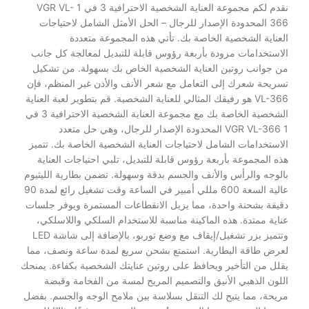
نقدم لكم مجموعة العناية الشخصية الاحترافية 3 في 1 VGR VL-
366 المحدودة الإصدار للرجال – الحل الأمثل الشامل لاحتياجات
العناية الشخصية الخاصة بك. تأتي هذه المجموعة متعددة
الاستخدامات مزودة بأربعة رؤوس قابلة للتبديل لمعالجة كل جانب
من جوانب روتين العناية الشخصية الخاص بك بسهولة. من تشكيل
تسريحة شعرك إلى التعامل مع شعر الأنف والأذن غير المنظم، فإن
VL-366 هو رفيقك المثالي للعناية الشخصية. قم بتطوير لعبة العناية
الشخصية الخاصة بك مع مجموعة العناية الشخصية الاحترافية 3 في
1 VGR VL-366 المحدودة الإصدار للرجال، وهي حل متعدد
الاستخدامات الشامل لاحتياجات العناية الشخصية الخاصة بك. تتميز
هذه المجموعة بأربعة رؤوس قابلة للتبديل، تلبي احتياجات العناية
بالوجه والرأس والأنف والجسم بدقة وسهولة. تضمن بطارية الليثيوم
عالية السعة 600 مللي أمبير في الساعة وقت تشغيل رائع لمدة 90
دقيقة بشحنة واحدة، مما يزيل الانقطاعات المستمرة ويوفر جلسات
عناية ممتدة. هذه الماكينة مناسبة للاستخدام السلكي واللاسلكي،
وتتميز بزر تشغيل/إيقاف مع وضع توربو، بالإضافة إلى شاشة LED
لعرض طاقة البطارية. استمتع بشحن سريع لمدة ساعة ونصف، مما
يقلل من التأخير ويحافظ على روتين عنايتك الشخصية بكفاءة. يمنحك
اللون الذهبي الأنيق والتصميم المريح لمسة من الفخامة وقبضة
مريحة، مما يتيح لك التنقل بسلاسة بين ملامح الوجه والجسم. بفضل