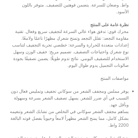
واط. وضعان للسرعة. يتضمن فوهتين للتصفيف. متوفر باللون
الأسود.
نظرة عامة على المنتج
محرك قوي: تدفق هواء عالي السرعة لتجفيف سريع وفعال. تقنية
مقاومة التجعد: تقلل التجعد وتمنح شعركِ مظهرًا ناعمًا ولامعًا.
إعدادات متعددة للحرارة والسرعة: خصّصي تجربة التجفيف لتناسب
نوع شعركِ واحتياجات التصفيف. تصميم مريح: خفيف الوزن وسهل
الاستخدام للتصفيف اليومي. نتائج تدوم طويلًا: يضمن تصفيفًا بجودة
صالونات التجميل يدوم طوال اليوم.
مواصفات المنتج
يوفر مملس ومجفف الشعر من سوكاني تجفيف وتمليس فعال دون
التسبب في أي ضرر للشعر. يسهل تصفيف الشعر بسرعة وسهولة
وبأقل جهد.
يساهم مجفف الشعر سوكاني في التخلص من تشابك الشعر وتنعيمه
بشكل كامل، مما يمنح الشعر مظهراً لامعاً وحيوياً بفضل قوته البالغة
2200 واط.
يتيح لك تطبيق سوكاني تصفيفة الشعر الحصول على تصفيفة الشعر