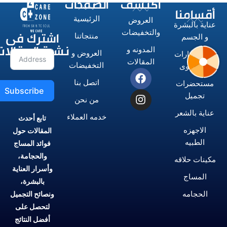
اكتشف
الصفحات
أقسامنا
الرئيسية
العروض
عناية بالبشرة
اشترك فى
والتخفيضات
منتجاتنا
و الجسم
نشرة المقالات
المدونه و
العروض و
الاستشوارات
المقالات
التخفيضات
و المكاوى
اتصل بنا
مستحضرات
Subscribe
تجميل
من نحن
عناية بالشعر
خدمه العملاء
تابع أحدث
الاجهزه
المقالات حول
الطبيه
فوائد المساج
والحجامة،
مكينات حلاقه
وأسرار العناية
المساج
بالبشرة،
الحجامه
ونصائح التجميل
لتحصل على
أفضل النتائج