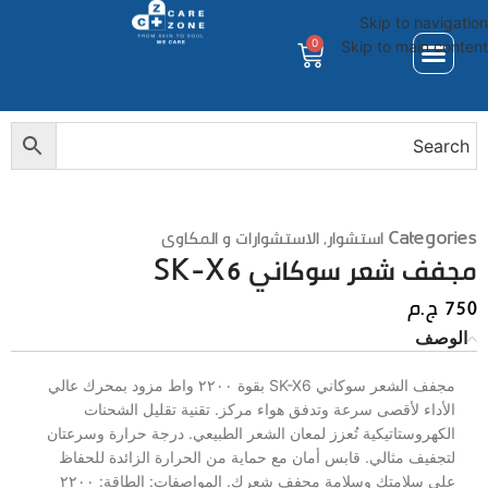
Skip to navigation
0
Skip to main content
Categories
استشوار
,
الاستشوارات و المكاوى
مجفف شعر سوكاني SK-X6
750
ج.م
الوصف
مجفف الشعر سوكاني SK-X6 بقوة ٢٢٠٠ واط مزود بمحرك عالي
الأداء لأقصى سرعة وتدفق هواء مركز. تقنية تقليل الشحنات
الكهروستاتيكية تُعزز لمعان الشعر الطبيعي. درجة حرارة وسرعتان
لتجفيف مثالي. قابس أمان مع حماية من الحرارة الزائدة للحفاظ
على سلامتك وسلامة مجفف شعرك. المواصفات: الطاقة: ٢٢٠٠