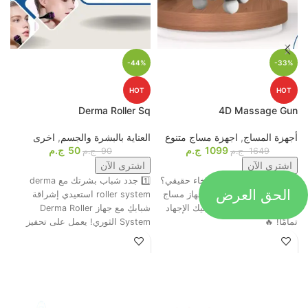
-44%
-33%
HOT
HOT
p
Derma Roller Sq
4D Massage Gun
أجهزة المساج
,
اجهزة مساج متنوع
العناية بالبشرة والجسم
,
اخرى
م
1099
ج.م
50
ج.م
ا
1649
ج.م
90
ج.م
اشترى الآن
اشترى الآن
جاهز تحول التعب لاسترخاء حقيقي؟
1️⃣ جدد شباب بشرتك مع derma
الحق العرض
ت
😍💆‍♂️ وأخيرًا، وصل أقوى جهاز مساج
roller system استعيدي إشراقة
م
رباعي الرؤوس اللي هينسيك الإجهاد
شبابكِ مع جهاز Derma Roller
ش
تمامًا! 🔥
System الثوري! يعمل على تحفيز
ا