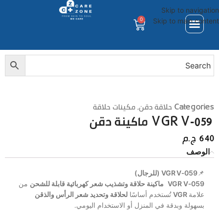
Skip to navigation
0
Skip to main content
Categories
حلاقة دقن
,
مكينات حلاقة
VGR V‑059 ماكينة دقن
640
ج.م
الوصف
📌
VGR V‑059 (للرجال)
VGR V‑059
ماكينة حلاقة وتشذيب شعر كهربائية قابلة للشحن
من
علامة
VGR
تُستخدم أساسًا
لحلاقة وتحديد شعر الرأس والذقن
بسهولة وبدقة في المنزل أو الاستخدام اليومي.