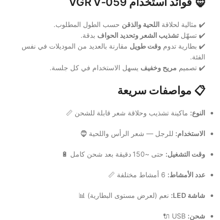
🧔
فوائد استخدام VGR V‑059
✔️ مثالية لحلاقة
اللحية والذقن
حسب الطول المطلوب.
✔️ تسهّل
تشذيب الشعر وتحديد الحواف
بدقة.
✔️ بطارية تدوم
وقت طويل
مقارنة بالعديد من الموديلات في نفس
الفئة.
✔️ تصميم
مريح وخفيف
يسهل الاستخدام في كل جلسة.
📋
مواصفات سريعة
النوع:
ماكينة تشذيب وحلاقة شعر قابلة للشحن 📏
الاستخدام:
للرجل — شعر الرأس واللحية 🧔
وقت التشغيل:
حتى ~150 دقيقة بعد شحن كامل 🔋
عدد الأمشاط:
6 أمشاط مختلفة 📏
شاشة LED:
نعم (لعرض مستوى البطارية) 📊
شحن:
USB 🔌