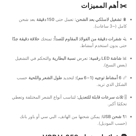
✂️
أهم المميزات
🔋
تشغيل لاسلكي بعد الشحن:
تعمل حتى
150 دقيقة
بعد شحن
كامل (~3 ساعات).
🪒
شفرات دقيقة من الفولاذ المقاوم للصدأ:
تمنحك
حلاقة دقيقة جدًا
حتى بدون استخدم أمشاط.
📊
شاشة LED رقمية:
تعرض
نسبة البطارية
والتحكم في التشغيل
(بعض النسخ).
📏
6 أمشاط توجيه (1 – 6 مم):
لتحديد
طول الشعر واللحية
حسب
الشكل الذي تريد.
🎚️
ثلاث سرعات قابلة للتعديل:
لتناسب أنواع الشعر المختلفة وتعطي
تحكمًا أكبر.
🔌
شحن USB:
يمكن شحنها من الهاتف، البي سي أو باور بانك
(حسب الموديل).