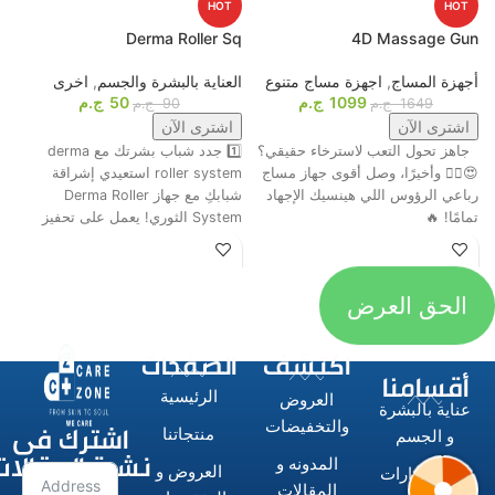
HOT
HOT
p
Derma Roller Sq
4D Massage Gun
أجهزة المساج
,
اجهزة مساج متنوع
العناية بالبشرة والجسم
,
اخرى
م
1099
ج.م
50
ج.م
ا
1649
ج.م
90
ج.م
اشترى الآن
اشترى الآن
جاهز تحول التعب لاسترخاء حقيقي؟
1️⃣ جدد شباب بشرتك مع derma
ت
😍💆‍♂️ وأخيرًا، وصل أقوى جهاز مساج
roller system استعيدي إشراقة
م
رباعي الرؤوس اللي هينسيك الإجهاد
شبابكِ مع جهاز Derma Roller
ش
تمامًا! 🔥
System الثوري! يعمل على تحفيز
ا
الحق العرض
اكتشف
الصفحات
أقسامنا
الرئيسية
العروض
عناية بالبشرة
اشترك فى
والتخفيضات
منتجاتنا
و الجسم
نشرة المقالات
المدونه و
العروض و
الاستشوارات
المقالات