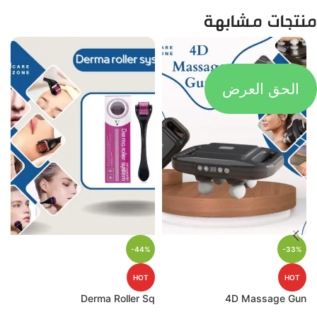
منتجات مشابهة
الحق العرض
-44%
-33%
HOT
HOT
p
Derma Roller Sq
4D Massage Gun