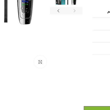
م
Click to enlarge