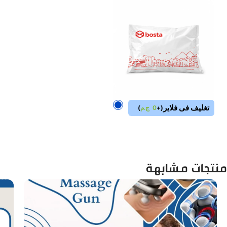
تغليف فى فلاير
(
+
0
ج.م
)
منتجات مشابهة