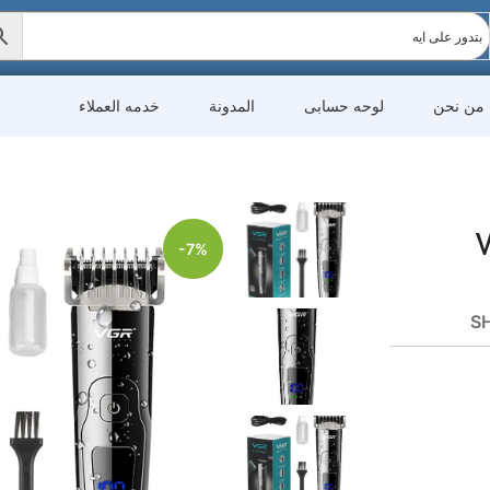
من نحن
لوحه حسابى
المدونة
خدمه العملاء
-7%
SH