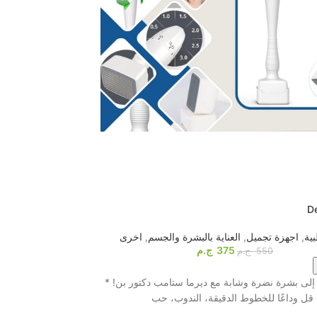
-26%
HOT
l therapy massager
D
ية
,
اجهزة تجميل
,
العناية بالبشرة والجسم
,
اخرى
أجهزة المساج
,
اخرى
,
375
ج.م
550
ج.م
اشترى الآن
لى بشرة نضرة وشابة مع ديرما ستامب دكتور بن! *
قل وداعًا للخطوط الدقيقة، الندوب، حب
بتقنية التنبيه الكهربائي و8 بادات احترافية! ⚡️ لو ب