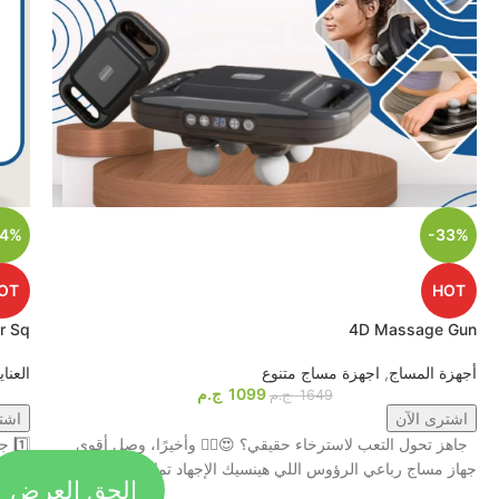
44%
-33%
OT
HOT
r Sq
4D Massage Gun
أجهزة المساج
,
اجهزة مساج متنوع
العنا
1099
ج.م
1649
ج.م
اشترى الآن
اشت
جاهز تحول التعب لاسترخاء حقيقي؟ 😍💆‍♂️ وأخيرًا، وصل أقوى
الحق العرض
جهاز مساج رباعي الرؤوس اللي هينسيك الإجهاد تمامًا! 🔥
شبابكِ مع جهاز tem