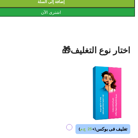
إضافة إلى السلة
اشترى الآن
اختار نوع التغليف🎁
تغليف فى بوكس
(
+
25
ج.م
)