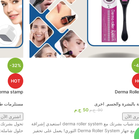
-32%
-
HOT
H
erma stamp
Derma Rolle
ية بالبشرة والجسم
,
اخرى
مستلزمات طب
50
ج.م
90
ج.م
رى الآن
اشترى الآن
1️⃣ جدد شباب بشرتك مع derma roller system استعيدي إشراقة
تحول بشرتك إ
Derma Roller Sys الثوري! يعمل على تحفيز
حلول شاملة: 