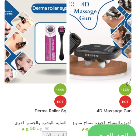
-44%
-33%
HOT
HOT
p
Derma Roller Sq
4D Massage Gun
أجهزة المساج
,
اجهزة مساج متنوع
العناية بالبشرة والجسم
,
اخرى
م
1099
ج.م
50
ج.م
ا
1649
ج.م
90
ج.م
الحق العرض
اشترى الآن
اشترى الآن