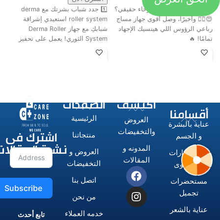
جاهز تحول التعب لاسترخاء حقيقي؟
1️⃣ جدد شباب بشرتك مع derma
ت
😍💆‍♂️ وأخيرًا، وصل أقوى جهاز مساج
roller system استعيدي إشراقة
م
رباعي الرؤوس اللي هينسيك الإجهاد
شبابكِ مع جهاز Derma Roller
ش
تمامًا! 🔥
System الثوري! يعمل على تحفيز
ا
اكتشف
الصفحات
أقسامنا
الرئيسية
العروض
عناية بالبشرة
اشترك فى
والتخفيضات
منتجاتنا
و الجسم
نشرة المقالات
المدونه و
العروض و
الاستشوارات
المقالات
التخفيضات
و المكاوى
اتصل بنا
مستحضرات
Subscribe
تجميل
من نحن
عناية بالشعر
خدمه العملاء
تابع أحدث