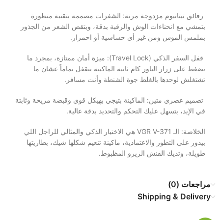
رقائق تيتانيوم مزدوجة مرنة: الشفرات مصممة بتقنية متطورة
بتمشي مع انحناءات الوش والرقبة بدقة، وبتقص الشعر من الجذور
بملمس الموس ومن غير أي حساسية أو احمرار.
قفل السفر الذكي (Travel Lock): ميزة أمان ممتازة، بمجرد ما
تضغط على زرار الباور كام ثانية الماكينة بتقفل تماماً عشان ما
تشتغلش لوحدها بالغلط جوة الشنطة وأنت مسافر.
تصميم عصري متين: الماكينة بتيجي بهيكل قوي وقبضة مريحة وثابتة
في الإيد، بتسهل عليك التحكم والتحديد بدقة عالية.
الخلاصة: الـ VGR V-371 هي الاختيار الذكي والمثالي للراجل اللي
بيدور على التطور والاعتمادية، ماكينة تنعيم شكلها شيك، بطاريتها
طويلة، وتديك الفنش الزيرو المظبوط.
مراجعات (0)
Shipping & Delivery