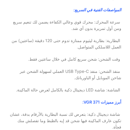
المواصفات الفنية في السريع:
سرعة المحرك: محرك قوي وعالي الكفاءة يضمن لك تنعيم سريع
ومن أول تمريرة بدون أي شد.
البطارية: بطارية ليثيوم ممتازة تدوم حتى 120 دقيقة (ساعتين) من
العمل اللاسلكي المتواصل.
وقت الشحن: شحن سريع كامل في خلال ساعتين فقط.
منفذ الشحن: منفذ USB Type-C العملي لسهولة الشحن عبر
شاحن الموبايل أو الباوربانك.
الشاشة: شاشة LED ديجيتال ذكية بالكامل لعرض حالة الماكينة.
أبرز مميزات VGR 371:
شاشة ديجيتال ذكية: بتعرض لك نسبة البطارية بالأرقام بدقة، عشان
تكون عارف الماكينة فيها شحن قد إيه بالظبط وما تفصلش منك
فجأة.