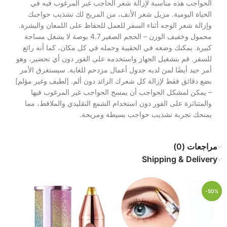
الحواجب هذه مناسبة لإزالة شعر الحاجب غير المرغوب فيه في
الحياة اليومية. مزيل شعر الأنف، من المريح لك تشذيب حواجبك
وإزالة شعر الوجه أثناء السفر للعمل للحفاظ على اللمعان والبشرة.
محمول وخفيف الوزن – الحجم الصغير 4.7 بوصة لا يشغل مساحة
كبيرة. يمكنك وضعه في الحقيبة وحمله في كل مكان، كما أنه رائع
للسفر. قم بتشغيل الجهاز واستخدمه على الفور دون أي تحضير، وهو
أمر جيد أيضًا لمن لديه جدول أعمال مزدحم للغاية. سيستغرق الأمر
بضع دقائق فقط لإزالة كل شعرك الزائد دون ألم. [لطيف وغير مؤلم]
– يمكن لمشكل الحواجب أن يمسح الحواجب غير المرغوب فيها
والمتناثرة على الفور دون استخدام الشمع التقليدي والملاقط، مما
يمنحك تجربة تشذيب حواجب بسيطة ومريحة.
مراجعات (0)
Shipping & Delivery
-50%