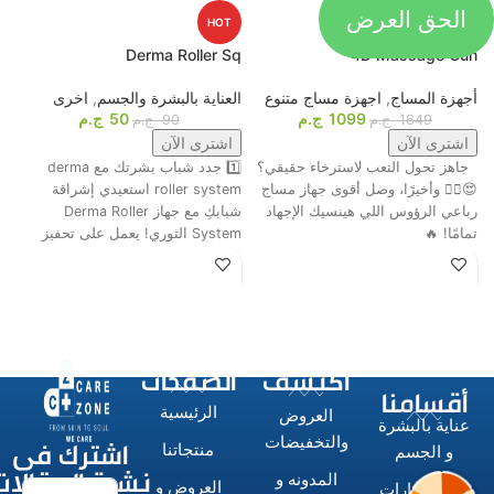
الحق العرض
HOT
HOT
p
Derma Roller Sq
4D Massage Gun
أجهزة المساج
,
اجهزة مساج متنوع
العناية بالبشرة والجسم
,
اخرى
م
1099
ج.م
50
ج.م
ا
1649
ج.م
90
ج.م
اشترى الآن
اشترى الآن
جاهز تحول التعب لاسترخاء حقيقي؟
1️⃣ جدد شباب بشرتك مع derma
ت
😍💆‍♂️ وأخيرًا، وصل أقوى جهاز مساج
roller system استعيدي إشراقة
م
رباعي الرؤوس اللي هينسيك الإجهاد
شبابكِ مع جهاز Derma Roller
ش
تمامًا! 🔥
System الثوري! يعمل على تحفيز
ا
اكتشف
الصفحات
أقسامنا
الرئيسية
العروض
عناية بالبشرة
اشترك فى
والتخفيضات
منتجاتنا
و الجسم
نشرة المقالات
المدونه و
العروض و
الاستشوارات