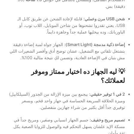
دقيقة) بس.
شحن USB مرن وعملي:
قابلة لإعادة الشحن عن طريق كابل الـ
USB، يعني تقدروا تشحنوها من شاحن الموبايل، اللاب توب، أو
الباوربانك، وده بيخليها عملية جداً وجاهزة دايماً.
إضاءة ذكية مدمجة (Smart Light):
الجهاز جواه لمبة إضاءة دقيقة
بتشتغل تلقائي مع التشغيل، عشان توضح أدق وأقصر الشعيرات اللي
مش بتبان في الإضاءة العادية، وتضمن لكِ نتيجة مثالية 100%.
💡 ليه الجهاز ده اختيار ممتاز وموفر
لعملائك؟
2 في 1 توفير حقيقي:
بيجمع بين ميزة الإزالة من الجذور (السيلكابيل)
وميزة الحلاقة السريعة الحساسة في جهاز واحد فخم، وبسعر
توفيري جداً أقل بكتير من شراء جهازين منفصلين.
تصميم مريح وخفيف:
جسم الجهاز انسيابي وصغير، ومريح جداً في
مسكة الإيد علشان يسهل التحكم فيه والوصول للزوايا الصعبة بكل
ثقة وأمان.