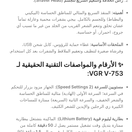
رأس الحلاقة والتنعيم السريع للجسم (Shaver Head):
أهميته:
المنقذ السريع والمثالي للمناطق الحساسة (البيكيني
والبطباط) وللجسم بالكامل. بيجي بشفرات محمية وعازلة تماماً
عشان تحلق وتنعم الشعر القريب من الجلد من غير ما تسبب أي
جروح، احمرار، أو حساسية.
الملحقات الأساسية:
غطاء حماية للرؤوس، كابل شحن USB،
وفرشاة صغيرة لتنظيف وتعقيم الملاقط والشفرات بعد كل استخدام.
✨ الأرقام والمواصفات التقنية الحقيقية لـ
VGR V-753:
مستويين للسرعة (2 Speed Settings):
الجهاز مزود بزرار للتحكم
في السرعة؛ السرعة الأولى (الهادية) مثالية للمناطق الحساسة
والشعر الخفيف، والسرعة الثانية (السريعة) ممتازة للمساحات
الكبيرة زي الرجلين والإيدين للشعر الكثيف.
بطارية ليثيوم قوية (Lithium Battery):
الماكينة بتشتغل ببطارية
ممتازة بتديكِ وقت تشغيل مستمر يصل لـ
50 دقيقة
كاملة من
الاستخدام الشامل، وبتتشحن بالكامل في حوالي
1.5 ساعة
(90