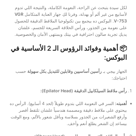
لكل سيدة بتبحث عن الراحة، النعومة الكاملة، والنتيجة اللي تدوم
لأسابيع من غير ألم أو بهدلة، وفرنا لكِ جهاز العناية المتكامل
VGR
V-753
. البوكس ده بيجمع بين تكنولوجيا الملاقط الدقيقة للحصول
على نعومة من الجذور، ورأس الحلاقة السريعة للجسم، علشان
يديكِ تجربة صالون احترافية في بيتك وبمنتهى الأمان والخصوصية.
📦 أهمية وفوائد الرؤوس الـ 2 الأساسية في
البوكس:
الجهاز بيجي بـ
رأسين أساسيين وقابلين للتبديل بكل سهولة
حسب
احتياجك:
رأس ملاقط السيلكابيل الدقيقة (Epilator Head):
أهميته:
السر في النعومة اللي بتدوم طويلاً (لحد 4 أسابيع). الرأس ده
بيحتوي على ملاقط دقيقة ومصممة هندسياً علشان تلتقط أقصر
وأرفع الشعيرات من الجذور بسلاسة وبأقل شعور بالألم، ومع الوقت
بيساعد إن الشعر يطلع أنعم وأخف.