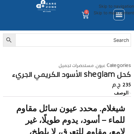
Skip to navigation
0
Skip to main content
Categories
عيون
,
مستحضرات تجميل
كحل sheglam الأسود الكريمي الجريء
235
ج.م
الوصف
شيغلام. محدد عيون سائل مقاوم
للماء – أسود، يدوم طويلًا، غير
لامع، مقاوم للتعرق، لا يلطخ،