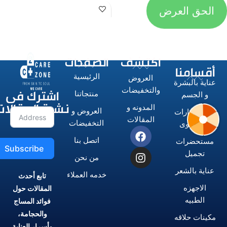
ا
الحق العرض
اكتشف
الصفحات
أقسامنا
الرئيسية
العروض
عناية بالبشرة
اشترك فى
والتخفيضات
منتجاتنا
و الجسم
نشرة المقالات
المدونه و
العروض و
الاستشوارات
المقالات
التخفيضات
و المكاوى
اتصل بنا
مستحضرات
Subscribe
تجميل
من نحن
عناية بالشعر
خدمه العملاء
تابع أحدث
الاجهزه
المقالات حول
الطبيه
فوائد المساج
والحجامة،
مكينات حلاقه
وأسرار العناية