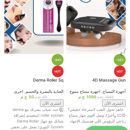
-44%
-33%
HOT
HOT
p
Derma Roller Sq
4D Massage Gun
أجهزة المساج
,
اجهزة مساج متنوع
العناية بالبشرة والجسم
,
اخرى
م
1099
ج.م
50
ج.م
ا
1649
ج.م
90
ج.م
اشترى الآن
اشترى الآن
جاهز تحول التعب لاسترخاء حقيقي؟
1️⃣ جدد شباب بشرتك مع derma
ت
😍💆‍♂️ وأخيرًا، وصل أقوى جهاز مساج
roller system استعيدي إشراقة
م
رباعي الرؤوس اللي هينسيك الإجهاد
شبابكِ مع جهاز Derma Roller
ش
تمامًا! 🔥
System الثوري! يعمل على تحفيز