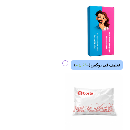
تغليف فى بوكس
(
+
25
ج.م
)