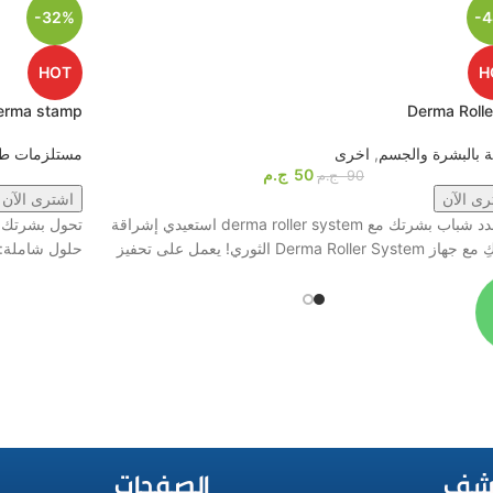
-32%
-
HOT
H
erma stamp
Derma Rolle
ية بالبشرة والجسم
,
اخرى
مستلزمات طب
50
ج.م
90
ج.م
رى الآن
اشترى الآن
1️⃣ جدد شباب بشرتك مع derma roller system استعيدي إشراقة
تحول بشرتك إ
Derma Roller Sys الثوري! يعمل على تحفيز
حلول شاملة: 
شف
الصفحات