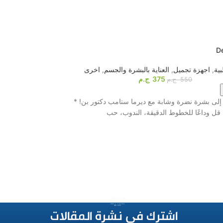
-26%
HOT
l therapy massager
D
ية
,
اجهزة تجميل
,
العناية بالبشرة والجسم
,
اخرى
أجهزة المساج
,
اخرى
,
375
ج.م
550
ج.م
اشترى الآن
لى بشرة نضرة وشابة مع ديرما ستامب دكتور بن! *
قل وداعًا للخطوط الدقيقة، الندوب، حب
بتقنية التنبيه الكهربائي و8 بادات احترافية! ⚡️ لو ب
اشترك فى نشرة المقالات