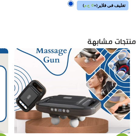
تغليف فى فلاير
(
+
0
ج.م
)
منتجات مشابهة