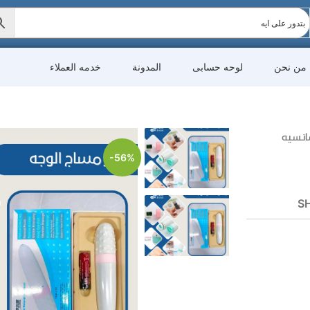
من نحن
لوحه حسابى
المدونة
خدمه العملاء
انسيه
-56%
SH