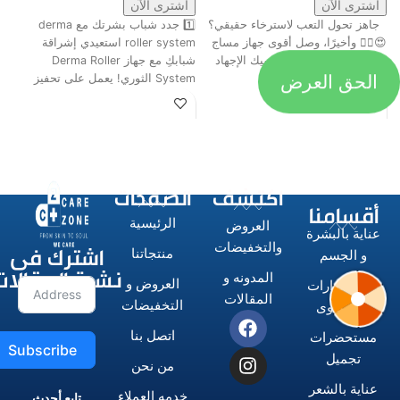
اشترى الآن
اشترى الآن
جاهز تحول التعب لاسترخاء حقيقي؟
1️⃣ جدد شباب بشرتك مع derma
ت
😍💆‍♂️ وأخيرًا، وصل أقوى جهاز مساج
roller system استعيدي إشراقة
م
رباعي الرؤوس اللي هينسيك الإجهاد
شبابكِ مع جهاز Derma Roller
الحق العرض
ش
تمامًا! 🔥
System الثوري! يعمل على تحفيز
ا
اكتشف
الصفحات
أقسامنا
الرئيسية
العروض
عناية بالبشرة
اشترك فى
والتخفيضات
منتجاتنا
و الجسم
نشرة المقالات
المدونه و
العروض و
الاستشوارات
المقالات
التخفيضات
و المكاوى
اتصل بنا
مستحضرات
Subscribe
تجميل
من نحن
عناية بالشعر
خدمه العملاء
تابع أحدث