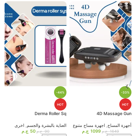
-44%
-33%
HOT
HOT
p
Derma Roller Sq
4D Massage Gun
أجهزة المساج
,
اجهزة مساج متنوع
العناية بالبشرة والجسم
,
اخرى
م
1099
ج.م
50
ج.م
ا
1649
ج.م
90
ج.م