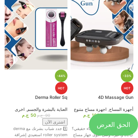
-44%
-33%
HOT
HOT
p
Derma Roller Sq
4D Massage Gun
أجهزة المساج
,
اجهزة مساج متنوع
العناية بالبشرة والجسم
,
اخرى
م
1099
ج.م
50
ج.م
ا
1649
ج.م
90
ج.م
الحق العرض
اشترى الآن
اشترى الآن
جاهز تحول التعب لاسترخاء حقيقي؟
1️⃣ جدد شباب بشرتك مع derma
ت
😍💆‍♂️ وأخيرًا، وصل أقوى جهاز مساج
roller system استعيدي إشراقة