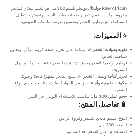
Raw African
فوليكال بوستر بلسم 300 مل
هو بلسم مغذي للشعر
وفروة الرأس، صُمم لتعزيز صحة بصيلات الشعر وتقويتها، وتقليل
التساقط، مع ترطيب الشعر وتحسين نعومته ولمعانه الطبيعي.
⭐ المميزات:
تقوية بصيلات الشعر
🌿: يساعد على تعزيز صحة فروة الرأس وتقليل
تساقط الشعر.
ترطيب وتغذية الشعر بعمق
💧: يترك الشعر ناعمًا، حريريًا، وسهل
التسريح.
تعزيز كثافة ولمعان الشعر
✨: يمنح الشعر مظهرًا صحيًا وحيويًا.
مكونات طبيعية وآمنة
: خالٍ من المواد الضارة، مناسب لجميع أنواع
الشعر.
حجم عملي 300 مل
: مناسب للاستخدام اليومي في المنزل.
🧴 تفاصيل المنتج:
النوع: بلسم مغذي للشعر وفروة الرأس
السعة: 300 مل
الاستخدام: على الشعر بعد الشامبو