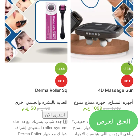
-44%
-33%
HOT
HOT
p
Derma Roller Sq
4D Massage Gun
أجهزة المساج
,
اجهزة مساج متنوع
العناية بالبشرة والجسم
,
اخرى
م
1099
ج.م
50
ج.م
ا
1649
ج.م
90
ج.م
اشترى الآن
اشترى الآن
الحق العرض
جاهز تحول التعب لاسترخاء حقيقي؟
1️⃣ جدد شباب بشرتك مع derma
ت
😍💆‍♂️ وأخيرًا، وصل أقوى جهاز مساج
roller system استعيدي إشراقة
م
رباعي الرؤوس اللي هينسيك الإجهاد
شبابكِ مع جهاز Derma Roller