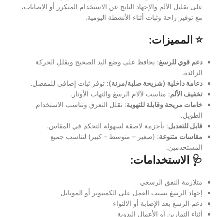
على تقليل الألم والإجهاد الناتج عن الاستخدام المتكرر أو الإصابات،
مع توفير راحة وثبات أثناء الأنشطة اليومية.
⭐ المميزات:
دعم قوي للرسغ
: يحافظ على وضع اليد الصحيح ويقلل الحركة
الزائدة.
دعامة داخلية (شريحة صلبة/مرنة)
: توفر ثبات إضافي للمفصل.
تخفيف الألم
: مناسب لآلام الرسغ والتهاب الأوتار.
خامات مريحة وقابلة للتهوية
: تقلل التعرق وتناسب الاستخدام
الطويل.
قابل للتعديل
: بأحزمة لاصقة لسهولة التحكم في المقاس.
مقاسات متنوعة
: (صغير – متوسط – كبير) لتناسب جميع
المستخدمين.
🩺 الاستخدامات:
متلازمة النفق الرسغي
إجهاد الرسغ بسبب العمل على الكمبيوتر أو الموبايل
دعم الرسغ بعد الإصابة أو الالتواء
أثناء التمارين أو الأعمال اليدوية