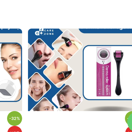
-32%
-