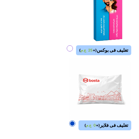
تغليف فى بوكس
(
+
25
ج.م
)
تغليف فى فلاير
(
+
0
ج.م
)