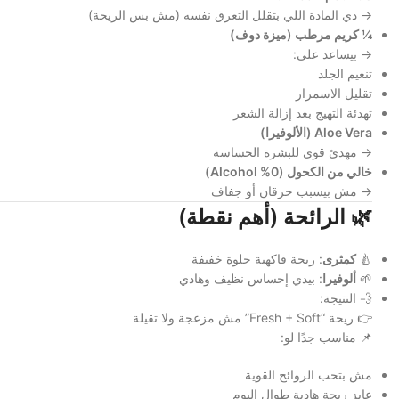
→ دي المادة اللي بتقلل التعرق نفسه (مش بس الريحة)
¼ كريم مرطب (ميزة دوف)
→ بيساعد على:
تنعيم الجلد
تقليل الاسمرار
تهدئة التهيج بعد إزالة الشعر
Aloe Vera (الألوفيرا)
→ مهدئ قوي للبشرة الحساسة
خالي من الكحول (0% Alcohol)
→ مش بيسبب حرقان أو جفاف
🌿 الرائحة (أهم نقطة)
🍐
كمثرى
: ريحة فاكهية حلوة خفيفة
🌱
ألوفيرا
: بيدي إحساس نظيف وهادي
💨 النتيجة:
👉 ريحة “Fresh + Soft” مش مزعجة ولا تقيلة
📌 مناسب جدًا لو:
مش بتحب الروائح القوية
عايز ريحة هادية طوال اليوم