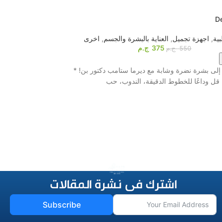
HOT
l therapy massager
D
ية
,
اجهزة تجميل
,
العناية بالبشرة والجسم
,
اخرى
أجهزة المساج
,
اخرى
,
375
ج.م
550
ج.م
اشترى الآن
لى بشرة نضرة وشابة مع ديرما ستامب دكتور بن! *
قل وداعًا للخطوط الدقيقة، الندوب، حب
بتقنية التنبيه الكهربائي و8 بادات احترافية! ⚡️ لو ب
اشترك فى نشرة المقالات
Subscribe