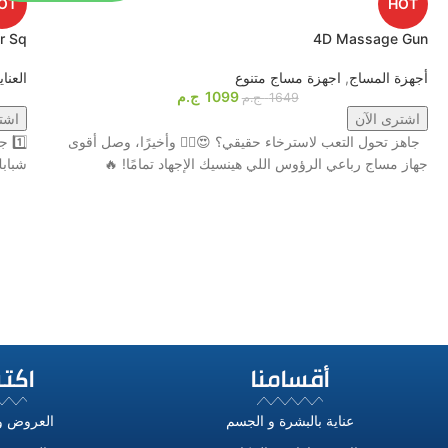
OT
HOT
r Sq
4D Massage Gun
أجهزة المساج
,
اجهزة مساج متنوع
العنا
1099
ج.م
1649
ج.م
اشترى الآن
اشت
جاهز تحول التعب لاسترخاء حقيقي؟ 😍💆‍♂️ وأخيرًا، وصل أقوى
جهاز مساج رباعي الرؤوس اللي هينسيك الإجهاد تمامًا! 🔥
شبابكِ مع جهاز tem
أقسامنا
اكت
عناية بالبشرة و الجسم
العروض و