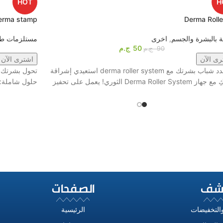
HOT
H
erma stamp
Derma Rolle
ية بالبشرة والجسم
,
اخرى
مستلزمات طب
50
ج.م
90
ج.م
رى الآن
اشترى الآن
1️⃣ جدد شباب بشرتك مع derma roller system استعيدي إشراقة
تحول بشرتك إ
Derma Roller Sys الثوري! يعمل على تحفيز
حلول شاملة: 
شف
الصفحات
التخفيضات
الرئيسية