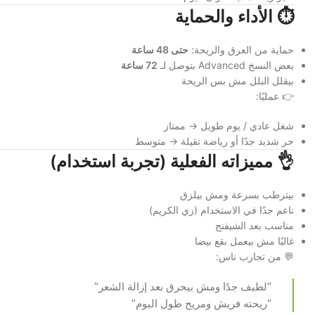
⏱️ الأداء والحماية
حماية من العرق والريحة:
حتى 48 ساعة
بعض النسخ Advanced بتوصل لـ
72 ساعة
بيقلل البلل مش بس الريحة
👉 عمليًا:
شغل عادي / يوم طويل → ممتاز
حر شديد جدًا أو رياضة تقيلة → متوسط
👌 مميزاته الفعلية (تجربة استخدام)
بيترطب بسرعة ومش بيلزق
ناعم جدًا في الاستخدام (زي الكريم)
مناسب بعد الشيفنج
غالبًا مش بيعمل بقع بيضا
💬 من تجارب ناس:
“لطيف جدًا ومش بيحرق بعد إزالة الشعر”
“ريحته فريش ومريح طول اليوم”