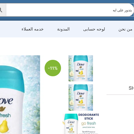
من نحن
لوحه حسابى
المدونة
خدمه العملاء
-11%
SH