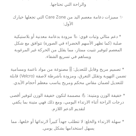
والراحة التي تحتاجها.
✨ مميزات دعامة معصم اليد من Care Zone التي تجعلها خيارك
الأول:
* دعم مثالي وثبات قوي: 🦾 مزودة بدعامة معدنية أو بلاستيكية
صلبة (كما تظهر الأسهم الخضراء في الصورة) تتوافق مع شكل
المعصم لتوفير تثبيت ممتاز، مما يقلل من الحركة غير المرغوبة
ويساهم في تسريع الشفاء.
* تصميم مريح وقابل للتعديل: 🎚️ مصنوعة من مواد ناعمة ومسامية
تضمن التهوية وتقلل التعرق، ومزودة بأشرطة لاصقة (Velcro) قابلة
للتعديل لضمان مقاس محكم ومريح يناسب معظم أحجام الأيدي.
* خفيفة الوزن ومتينة: 💪 مصممة لتكون خفيفة الوزن لتوفير أقصى
درجات الراحة أثناء الارتداء اليومي، ومع ذلك فهي متينة بما يكفي
لتقديم الدعم اللازم.
* سهلة الارتداء والخلع: لا تتطلب جهداً كبيراً لارتدائها أو خلعها، مما
يسهل استخدامها بشكل يومي.