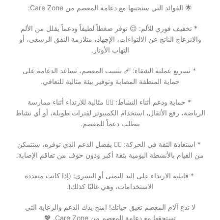
🌟 الفوائد التي ستجنيها مع دعامة المعصم من Care Zone:
* تخفيف فوري للألم: 😌 توفر ضغطاً لطيفاً ودعماً يقلل من الألم
والانزعاج الناتج عن الالتواءات، الإجهاد، متلازمة النفق الرسغي، أو
التهاب الأوتار.
* تسريع عملية الشفاء: 🩹 بتثبيت المعصم، تساعد الدعامة على
حماية المنطقة المصابة وتوفير بيئة مثالية للتعافي.
* حماية ودعم أثناء النشاط: 🤸‍♂️ مثالية للارتداء أثناء ممارسة
الرياضة، رفع الأثقال، استخدام الكمبيوتر لفترات طويلة، أو أي نشاط
يتطلب دعماً للمعصم.
* استعادة الثقة في الحركة: 🚶‍♀️ بفضل الدعم الذي توفره، ستتمكن
من القيام بالأنشطة اليومية بثقة أكبر ودون خوف من تفاقم الإصابة.
* قابلية الارتداء على اليد اليمنى أو اليسرى: (إذا كانت متعددة
الاستخدامات، وهي غالبًا كذلك).
لا تدع آلام المعصم تعيق حياتك! امنح يدك الدعم والرعاية التي
تستحقها مع دعامة المعصم من Care Zone. 💖