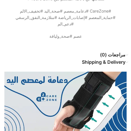
#CareZone #دعامة_معصم #صحة_اليد #تخفيف_الالم
#حماية_المعصم #إصابات_الرياضة #متلازمة_النفق_الرسغي
#دعم_الم
عصم #صحة_ولياقة
مراجعات (0)
Shipping & Delivery