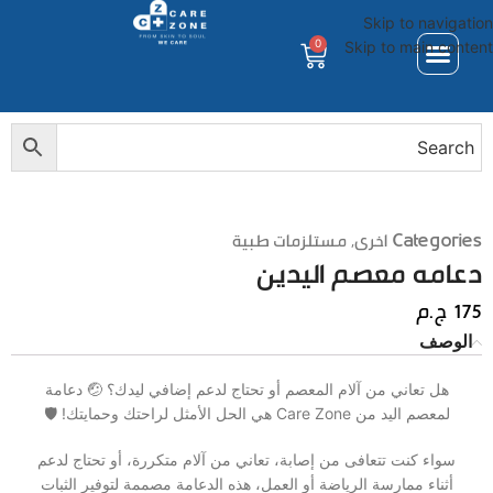
Skip to navigation
0
Skip to main content
Categories
اخرى
,
مستلزمات طبية
دعامه معصم اليدين
175
ج.م
الوصف
هل تعاني من آلام المعصم أو تحتاج لدعم إضافي ليدك؟ 🤕 دعامة
لمعصم اليد من Care Zone هي الحل الأمثل لراحتك وحمايتك! 🛡️
سواء كنت تتعافى من إصابة، تعاني من آلام متكررة، أو تحتاج لدعم
أثناء ممارسة الرياضة أو العمل، هذه الدعامة مصممة لتوفير الثبات