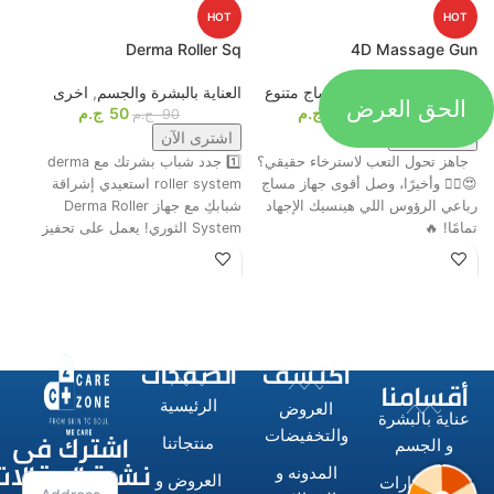
HOT
HOT
p
Derma Roller Sq
4D Massage Gun
الحق العرض
أجهزة المساج
,
اجهزة مساج متنوع
العناية بالبشرة والجسم
,
اخرى
م
1099
ج.م
50
ج.م
ا
1649
ج.م
90
ج.م
اشترى الآن
اشترى الآن
جاهز تحول التعب لاسترخاء حقيقي؟
1️⃣ جدد شباب بشرتك مع derma
ت
😍💆‍♂️ وأخيرًا، وصل أقوى جهاز مساج
roller system استعيدي إشراقة
م
رباعي الرؤوس اللي هينسيك الإجهاد
شبابكِ مع جهاز Derma Roller
ش
تمامًا! 🔥
System الثوري! يعمل على تحفيز
ا
اكتشف
الصفحات
أقسامنا
الرئيسية
العروض
عناية بالبشرة
اشترك فى
والتخفيضات
منتجاتنا
و الجسم
نشرة المقالات
المدونه و
العروض و
الاستشوارات