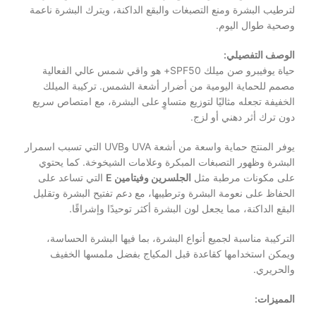
لترطيب البشرة ومنع التصبغات والبقع الداكنة، ويترك البشرة ناعمة
وصحية طوال اليوم.
الوصف التفصيلي:
حياة يوفيبرو صن ميلك SPF50+ هو واقي شمس عالي الفعالية
مصمم للحماية اليومية من أضرار أشعة الشمس. تركيبة الميلك
الخفيفة تجعله مثاليًا لتوزيع متساوٍ على البشرة، مع امتصاص سريع
دون ترك أثر دهني أو لزج.
يوفر المنتج حماية واسعة من أشعة UVA وUVB التي تسبب اسمرار
البشرة وظهور التصبغات المبكرة وعلامات الشيخوخة. كما يحتوي
على مكونات مرطبة مثل
الجلسرين وفيتامين E
التي تساعد على
الحفاظ على نعومة البشرة وترطيبها، مع دعم تفتيح البشرة وتقليل
البقع الداكنة، مما يجعل لون البشرة أكثر توحيدًا وإشراقًا.
التركيبة مناسبة لجميع أنواع البشرة، بما فيها البشرة الحساسة،
ويمكن استخدامها كقاعدة قبل المكياج بفضل ملمسها الخفيف
والحريري.
المميزات: