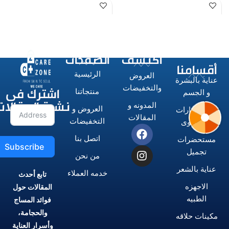
ا
اكتشف
الصفحات
أقسامنا
الرئيسية
العروض
عناية بالبشرة
اشترك فى
والتخفيضات
منتجاتنا
و الجسم
نشرة المقالات
المدونه و
العروض و
الاستشوارات
المقالات
التخفيضات
و المكاوى
اتصل بنا
مستحضرات
Subscribe
تجميل
من نحن
عناية بالشعر
خدمه العملاء
تابع أحدث
الاجهزه
المقالات حول
الطبيه
فوائد المساج
والحجامة،
مكينات حلاقه
وأسرار العناية