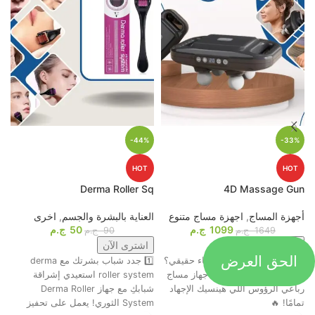
-44%
-33%
HOT
HOT
p
Derma Roller Sq
4D Massage Gun
أجهزة المساج
,
اجهزة مساج متنوع
العناية بالبشرة والجسم
,
اخرى
م
1099
ج.م
50
ج.م
ا
1649
ج.م
90
ج.م
اشترى الآن
اشترى الآن
الحق العرض
جاهز تحول التعب لاسترخاء حقيقي؟
1️⃣ جدد شباب بشرتك مع derma
ت
😍💆‍♂️ وأخيرًا، وصل أقوى جهاز مساج
roller system استعيدي إشراقة
م
رباعي الرؤوس اللي هينسيك الإجهاد
شبابكِ مع جهاز Derma Roller
ش
تمامًا! 🔥
System الثوري! يعمل على تحفيز