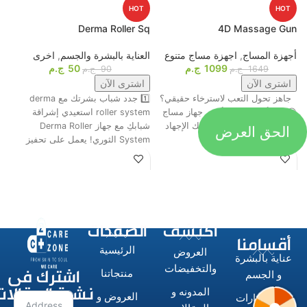
HOT
HOT
p
Derma Roller Sq
4D Massage Gun
أجهزة المساج
,
اجهزة مساج متنوع
العناية بالبشرة والجسم
,
اخرى
م
1099
ج.م
50
ج.م
ا
1649
ج.م
90
ج.م
اشترى الآن
اشترى الآن
جاهز تحول التعب لاسترخاء حقيقي؟
1️⃣ جدد شباب بشرتك مع derma
ت
😍💆‍♂️ وأخيرًا، وصل أقوى جهاز مساج
roller system استعيدي إشراقة
م
رباعي الرؤوس اللي هينسيك الإجهاد
شبابكِ مع جهاز Derma Roller
الحق العرض
ش
تمامًا! 🔥
System الثوري! يعمل على تحفيز
ا
اكتشف
الصفحات
أقسامنا
الرئيسية
العروض
عناية بالبشرة
اشترك فى
والتخفيضات
منتجاتنا
و الجسم
نشرة المقالات
المدونه و
العروض و
الاستشوارات