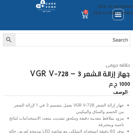
Skip to navigation
0
Skip to main content
حلاقه حريمى
جهاز إزالة الشعر VGR V-728 – 3
1000
ج.م
الوصف
جهاز إزالة الشعر VGR V-728 يعمل بتصميم 3 في 1 لإزالة الشعر
من الجسم والساق والبيكيني
مزود بملاقط معدنية دقيقة وملحق تشذيب متعدد الاستخدامات لنتائج
ناعمة ومحترفة
يوفر 60 دقيقة استخدام لاسلكي مع شاشة LED مدمجة لعرض حالة