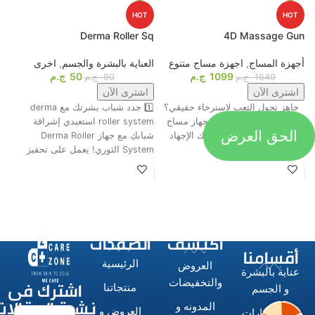
HOT
HOT
p
Derma Roller Sq
4D Massage Gun
أجهزة المساج
,
اجهزة مساج متنوع
العناية بالبشرة والجسم
,
اخرى
م
1099
ج.م
50
ج.م
ا
1649
ج.م
90
ج.م
اشترى الآن
اشترى الآن
جاهز تحول التعب لاسترخاء حقيقي؟
1️⃣ جدد شباب بشرتك مع derma
ت
😍💆‍♂️ وأخيرًا، وصل أقوى جهاز مساج
roller system استعيدي إشراقة
الحق العرض
م
رباعي الرؤوس اللي هينسيك الإجهاد
شبابكِ مع جهاز Derma Roller
ش
تمامًا! 🔥
System الثوري! يعمل على تحفيز
ا
اكتشف
الصفحات
أقسامنا
الرئيسية
العروض
عناية بالبشرة
اشترك فى
والتخفيضات
منتجاتنا
و الجسم
نشرة المقالات
المدونه و
العروض و
الاستشوارات