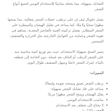
التشابك بسهولة، مما يجعله مناسبًا للاستخدام اليومي لجميع أنواع
الشعر.
يعمل جلوبال ليف إن على ترطيب خصلات الشعر بفعالية، مما يمنحها
مظهرًا صحيًا ولامعًا، كما يساعد في تقليل الهيشان والسيطرة على
الشعر المتطاير. بفضل تركيبته الغنية بالعناصر المغذية، يساهم في
تقوية الشعر وحمايته من العوامل الخارجية مثل الحرارة والتصفيف
المستمر.
يتميز المنتج بسهولة الاستخدام، حيث يتم توزيع كمية مناسبة منه
على الشعر الرطب أو الجاف بعد غسله، دون الحاجة إلى شطفه
بالماء، ليترك الشعر ناعمًا وسهل التصفيف طوال اليوم.
المميزات:
يرطب الشعر بعمق ويمنحه نعومة ولمعانًا.
يساعد على فك تشابك الشعر بسهولة.
يقلل الهيشان ويمنح الشعر مظهرًا مرتبًا.
مناسب للاستخدام اليومي.
لا يحتاج إلى شطف بعد الاستخدام.
الحجم:
130 مل.