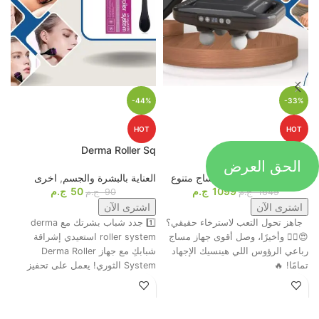
-44%
-33%
HOT
HOT
p
Derma Roller Sq
4D Massage Gun
الحق العرض
أجهزة المساج
,
اجهزة مساج متنوع
العناية بالبشرة والجسم
,
اخرى
م
1099
ج.م
50
ج.م
ا
1649
ج.م
90
ج.م
اشترى الآن
اشترى الآن
جاهز تحول التعب لاسترخاء حقيقي؟
1️⃣ جدد شباب بشرتك مع derma
ت
😍💆‍♂️ وأخيرًا، وصل أقوى جهاز مساج
roller system استعيدي إشراقة
م
رباعي الرؤوس اللي هينسيك الإجهاد
شبابكِ مع جهاز Derma Roller
ش
تمامًا! 🔥
System الثوري! يعمل على تحفيز
ا