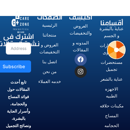
اكتشف
الصفحات
أقسامنا
الرئيسية
العروض
عناية بالبشرة
اشترك فى
والتخفيضات
منتجاتنا
و الجسم
نشرة المقالات
المدونه و
العروض و
الاستشوارات
المقالات
التخفيضات
و المكاوى
اتصل بنا
مستحضرات
Subscribe
تجميل
من نحن
عناية بالشعر
خدمه العملاء
تابع أحدث
الاجهزه
المقالات حول
الطبيه
فوائد المساج
والحجامة،
مكينات حلاقه
وأسرار العناية
المساج
بالبشرة،
الحجامه
ونصائح التجميل