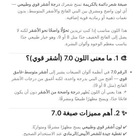
صبغة شعر دائمة بالكريمة
تمنح شعرك
درجة أشقر قوي وطبيعي
—
أي لون واضح ومشرق بين البني الفاتح والأشقر المتوسط، بدون
نغمات ذهبية أو رمادية قوية إضافية.
هذا اللون مناسب إذا كنتِ تريدين
تحوّلًا واضحًا نحو الأشقر
لكنه لا
يصل إلى الفاتح الخفيف جدًا مثل 8 أو 9، وهو خيار طبيعي جدًا
يناسب معظم الوجوه وألوان البشرة.
🎨
1. ما معنى اللون 7.0 (أشقر قوي)؟
الرقم 7.0
في أنظمة ألوان الصبغات يشير إلى
أشقر متوسط‑غامق
قوي
— أفتح من البني بدرجة واحدة، لكنه أغمق من درجات الأشقر
الفاتح (مثل 8 أو 9).
📌 هذا يعني أن اللون يُظهر
درجة واضحة من الأشقر
دون أن يكون
فاتحًا جدًا، ويمنح مظهرًا طبيعيًا ومشرقًا.
✨
2. أهم مميزات صبغة 7.0
✔️
لون أشقر قوي وطبيعي
يمنح مظهرًا مشرقًا ومتوازنًا.
✔️
تغطية جيدة للشعر الأبيض/الرمادي
عند الاستخدام الصحيح.