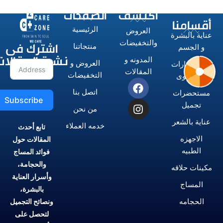
اكتشف
الصفحات
أقسامنا
الرئيسية
العروض
عناية بالبشرة
اشترك فى
والتخفيضات
منتجاتنا
و الجسم
نشرة المقالات
المدونه و
العروض و
الاستشوارات
المقالات
التخفيضات
و المكاوى
اتصل بنا
مستحضرات
Subscribe
تجميل
من نحن
عناية بالشعر
خدمه العملاء
تابع أحدث
الاجهزه
المقالات حول
الطبيه
فوائد المساج
والحجامة،
مكينات حلاقه
وأسرار العناية
المساج
بالبشرة،
الحجامه
ونصائح التجميل
لتحصل على