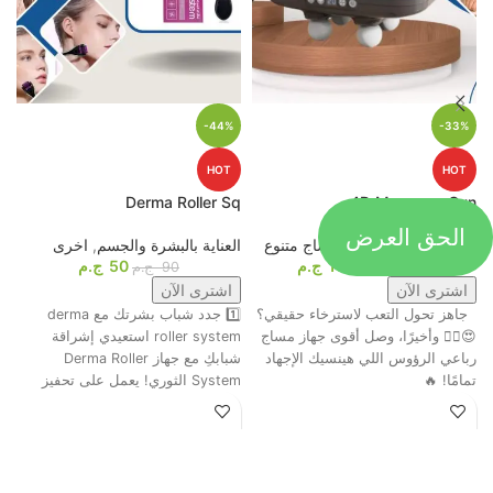
-44%
-33%
HOT
HOT
p
Derma Roller Sq
4D Massage Gun
الحق العرض
أجهزة المساج
,
اجهزة مساج متنوع
العناية بالبشرة والجسم
,
اخرى
م
1099
ج.م
50
ج.م
ا
1649
ج.م
90
ج.م
اشترى الآن
اشترى الآن
جاهز تحول التعب لاسترخاء حقيقي؟
1️⃣ جدد شباب بشرتك مع derma
ت
😍💆‍♂️ وأخيرًا، وصل أقوى جهاز مساج
roller system استعيدي إشراقة
م
رباعي الرؤوس اللي هينسيك الإجهاد
شبابكِ مع جهاز Derma Roller
ش
تمامًا! 🔥
System الثوري! يعمل على تحفيز
ا