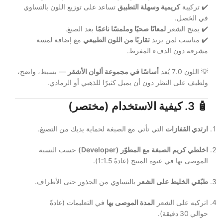
✔️ تركيبة
كريمية وسهلة التطبيق
تساعد على توزيع اللون بالتساوي
في الخصل.
✔️ يمنح الشعر
لمعانًا صحيًا وملمسًا ناعمًا
بعد الصبغ.
✔️ مناسب لمن يريد
تقاربًا من اللون الطبيعي
مع إضافة لمسة
مشرقة دون الدفء المفرط.
💡 اللون 7.0 يُعد
أساسًا في مجموعة ألوان الأشقر
— بسيط، واضح،
ولطيف على النظر دون أن يميل كثيرًا للذهبي أو الرمادي.
🧴
3. كيفية الاستخدام (مختصر)
ارتدي القفازات
التي تأتي مع الصبغة لحماية يديك من التصبغ.
اخلطي كريم الصبغة مع المطوّر (Developer)
حسب النسبة
الموصى بها في عبوة المنتج (عادةً 1:1.5).
طبّقي الخليط على الشعر
بالتساوي من الجذور حتى الأطراف.
اتركيه على الشعر
المدة الموصى بها
في التعليمات (عادةً
حوالي 30 دقيقة).