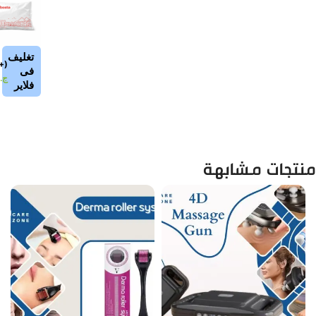
تغليف
+
(
فى
ج.
فلاير
منتجات مشابهة