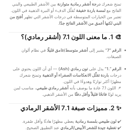
تمنح شعرك
درجة أشقر رمادية متوازنة
بين الأشقر الطبيعي والبني
الفاتح مع
لمسة باردة خفيفة
تُقلّل الدفء أو النبرة الذهبية في اللون.
تعتبر من الخيارات المتوسطة في درجات الأشقر التي تظهر
أفتح من
البني لكنها أعمق من الأشقر الفاتح جدًا
.
🎨
1. ما معنى اللون 7.1 (أشقر رمادي)؟
الرقم “7”
يشير إلى
أشقر متوسط/غامق قليلًا
في نظام ألوان
الصبغات.
الرقم “.1”
يدل على
تون رمادي (Ash)
— أي أن اللون يحتوي على
درجات
باردة تقلّل الانعكاسات الصفراء أو الذهبية
وتمنح شعرك
مظهرًا أكثر توازنًا وهدوءًا في اللون.
📌 اللون 7.1 عادة ما يوصف بأنه
أشقر رمادي طبيعي
، مناسب لمن
يريد لونًا
فاتحًا قليلاً وأقل دفئًا
من الأشقر الذهبي.
✨
2. مميزات صبغة 7.1 الأشقر الرمادي
✔️
لون طبيعي بلمسة رمادية
يعطي مظهرًا هادئًا وأقل صُفرة.
✔️
تغطية جيدة للشعر الأبيض/الرمادي
عند التطبيق الصحيح.