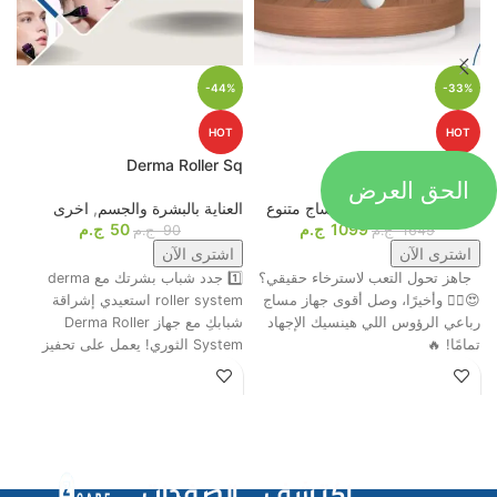
-44%
-33%
HOT
HOT
p
Derma Roller Sq
4D Massage Gun
الحق العرض
أجهزة المساج
,
اجهزة مساج متنوع
العناية بالبشرة والجسم
,
اخرى
م
1099
ج.م
50
ج.م
ا
1649
ج.م
90
ج.م
اشترى الآن
اشترى الآن
جاهز تحول التعب لاسترخاء حقيقي؟
1️⃣ جدد شباب بشرتك مع derma
ت
😍💆‍♂️ وأخيرًا، وصل أقوى جهاز مساج
roller system استعيدي إشراقة
م
رباعي الرؤوس اللي هينسيك الإجهاد
شبابكِ مع جهاز Derma Roller
ش
تمامًا! 🔥
System الثوري! يعمل على تحفيز
ا
اكتشف
الصفحات