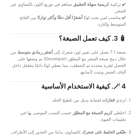
✔️ تركيبة
كريمية سهلة التطبيق
تساهم في توزيع اللون بالتساوي عبر
الشعر.
✔️ مناسب لمن يحب لونًا
أشقرًا أقل دفئًا وأكثر توازنًا
بين الفاتح
المتوسط والبارد.
🧴
3. كيف تعمل الصبغة؟
صبغة 7.1 تعمل على تغيير لون شعرك إلى
أشقر رمادي متوسط
من
خلال دمج صبغة الشعر مع المطوّر (Developer) ثم وضعها على
الخصل لفترة محددة ثم الشطف، مما يعطي لونًا دائمًا يتغلغل داخل
ألياف الشعر ويثبت لأسابيع.
4. كيفية الاستخدام الأساسية
🪄
ارتدي
قفازات
لحماية يديكِ من تلطيخ الجلد.
اخلطي
كريم الصبغة مع المطوّر
حسب النسب الموصى بها في
تعليمات العبوة.
طبّقي الخليط على شعرك
بالتساوي، بدايةً من الجذور إلى الأطراف.