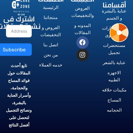
أقسامنا
الرئيسية
العروض
عناية بالبشرة
اشترك فى
والتخفيضات
منتجاتنا
و الجسم
نشرة المقالات
المدونه و
العروض و
الاستشوارات
المقالات
التخفيضات
و المكاوى
اتصل بنا
مستحضرات
Subscribe
تجميل
من نحن
عناية بالشعر
خدمه العملاء
تابع أحدث
الاجهزه
المقالات حول
الطبيه
فوائد المساج
والحجامة،
مكينات حلاقه
وأسرار العناية
المساج
بالبشرة،
الحجامه
ونصائح التجميل
لتحصل على
أفضل النتائج