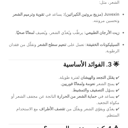
الشعر، مثل:
Juvexin (مزيج بروتين الكيراتين):
يساعد في
تقوية وترميم الشعر
وتحسين مرونته.
زيت الأرجان الطبيعي:
يرطّب ويُغذّي الشعر، ويُضيف
لمعانًا صحيًا
.
السيليكونات الخفيفة:
تعمل على
تنعيم سطح الشعر
وتقلّل من فقدان
الرطوبة.
🌟
3. الفوائد الأساسية
✔️
يقلل التجعد والهيشان
لفترة طويلة.
✔️ يمنح الشعر
نعومة ولمعانًا فوريين
.
✔️ يسهّل
التصفيف والتمشيط
.
✔️ يساعد في
حماية الشعر من الحرارة
الناتجة عن مجفف الشعر أو
مكواة التجعيد.
✔️ يغذّي ويقوّي الشعر ويقلّل من
تقصف الأطراف
مع الاستخدام
المنتظم.