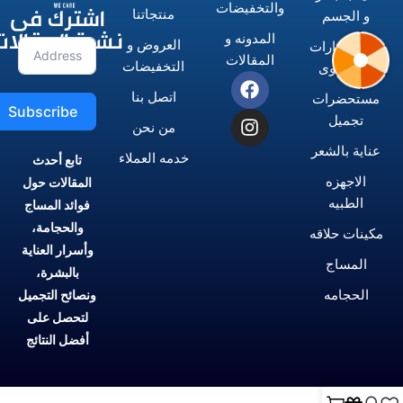
اشترك فى
والتخفيضات
منتجاتنا
و الجسم
نشرة المقالات
المدونه و
العروض و
الاستشوارات
المقالات
التخفيضات
و المكاوى
اتصل بنا
مستحضرات
Subscribe
تجميل
من نحن
عناية بالشعر
خدمه العملاء
تابع أحدث
الاجهزه
المقالات حول
الطبيه
فوائد المساج
والحجامة،
مكينات حلاقه
وأسرار العناية
المساج
بالبشرة،
الحجامه
ونصائح التجميل
لتحصل على
أفضل النتائج