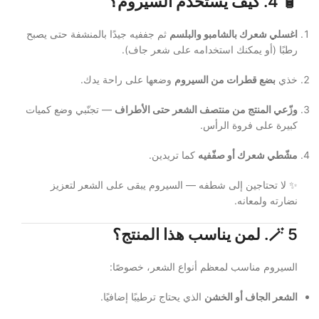
🧴
4. كيف يستخدم السيروم؟
اغسلي شعرك بالشامبو والبلسم
ثم جففيه جيدًا بالمنشفة حتى يصبح
رطبًا (أو يمكنك استخدامه على شعر جاف).
خذي
بضع قطرات من السيروم
وضعها على راحة يدك.
وزّعي المنتج من منتصف الشعر حتى الأطراف
— تجنّبي وضع كميات
كبيرة على فروة الرأس.
مشّطي شعرك أو صفّفيه
كما تريدين.
✨ لا تحتاجين إلى شطفه — السيروم يبقى على الشعر لتعزيز
نضارته ولمعانه.
5. لمن يناسب هذا المنتج؟
🪄
السيروم مناسب لمعظم أنواع الشعر، خصوصًا:
الشعر الجاف أو الخشن
الذي يحتاج ترطيبًا إضافيًا.