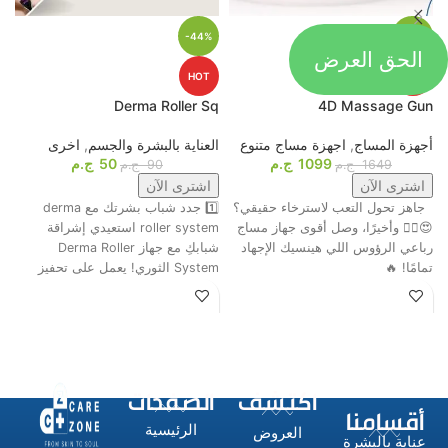
-44%
-33%
الحق العرض
HOT
HOT
p
Derma Roller Sq
4D Massage Gun
أجهزة المساج
,
اجهزة مساج متنوع
العناية بالبشرة والجسم
,
اخرى
م
1099
ج.م
50
ج.م
ا
1649
ج.م
90
ج.م
اشترى الآن
اشترى الآن
جاهز تحول التعب لاسترخاء حقيقي؟
1️⃣ جدد شباب بشرتك مع derma
ت
😍💆‍♂️ وأخيرًا، وصل أقوى جهاز مساج
roller system استعيدي إشراقة
م
رباعي الرؤوس اللي هينسيك الإجهاد
شبابكِ مع جهاز Derma Roller
ش
تمامًا! 🔥
System الثوري! يعمل على تحفيز
ا
اكتشف
الصفحات
أقسامنا
الرئيسية
العروض
عناية بالبشرة