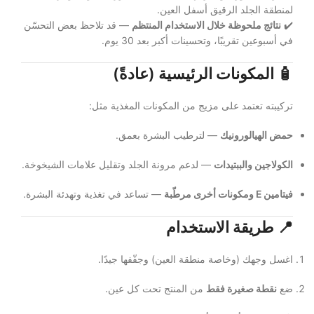
لمنطقة الجلد الرقيق أسفل العين.
✔️
نتائج ملحوظة خلال الاستخدام المنتظم
— قد تلاحظ بعض التحسّن
في أسبوعين تقريبًا، وتحسينات أكبر بعد 30 يوم.
🧴
المكونات الرئيسية (عادةً)
تركيبته تعتمد على مزيج من المكونات المغذية مثل:
حمض الهيالورونيك
— لترطيب البشرة بعمق.
الكولاجين والببتيدات
— لدعم مرونة الجلد وتقليل علامات الشيخوخة.
فيتامين E ومكونات أخرى مرطّبة
— تساعد في تغذية وتهدئة البشرة.
📍
طريقة الاستخدام
اغسل وجهك (وخاصة منطقة العين) وجفّفها جيدًا.
ضع
نقطة صغيرة فقط
من المنتج تحت كل عين.