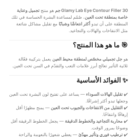
Glamy Lab Eye Contour Filler 30 جم
هو منتج
تجميل وعناية
خاصة بمنطقة تحت العين
، صُمّم لمساعدة البشرة الحساسة في تلك
المنطقة على أن تبدو
أكثر انتعاشًا وشبابًا
مع تقليل مشاكل شائعة
مثل الانتفاخات والهالات والتجاعيد.
🎯
ما هو هذا المنتج؟
هو
جل تجميلي مخصّص لمنطقة محيط العين
يعمل بتركيبة فعّالة
ثلاثية التأثير تعالج أبرز علامات التعب والتقدّم في السن تحت العين.
✨
الفوائد الأساسية
✔️
تقليل الهالات السوداء
— يساعد على تفتيح لون البشرة تحت العين
وجعلها تبدو أكثر إشراقًا.
✔️
التقليل من الانتفاخات والجيوب تحت العين
— يمنح مظهرًا أقل
إرهاقًا وانتفاخًا.
✔️
محاربة التجاعيد والخطوط الدقيقة
— يجعل الخطوط الرقيقة أقل
وضوحًا بمرور الوقت.
✔️
ترطيب فوري وتأثير مهدّئ
— يعطي شعورًا بالنعومة والراحة