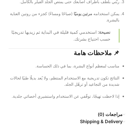
ربّتي بلطف بأطراف أصابعك حتى يمتص الجلد الفيلر بالكامل.
يمكن استخدامه
مرتين يوميًا
(صباحًا ومساءً) كجزء من روتين العناية
بالبشرة.
نصيحة:
استخدمي كمية قليلة في البداية ثم زيديها تدريجيًا
حسب احتياج بشرتك.
📌
ملاحظات هامة
مناسب لمعظم أنواع البشرة، بما في ذلك الحساسة.
النتائج تكون تدريجية مع الاستخدام المنتظم، ولا يُعد بديلًا طبيًا لحالات
شديدة من التجاعيد أو ترهّل الجلد.
إذا لاحظت تهيجًا، توقّفي عن الاستخدام واستشيري أخصائي جلدية.
مراجعات (0)
Shipping & Delivery