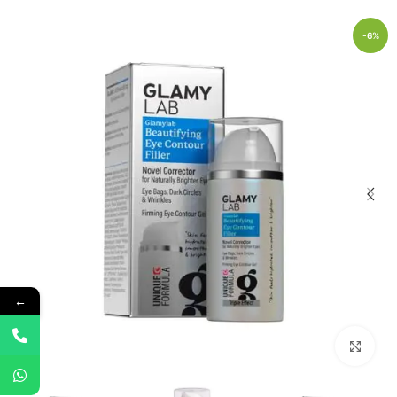
-6%
←
Click to enlarge