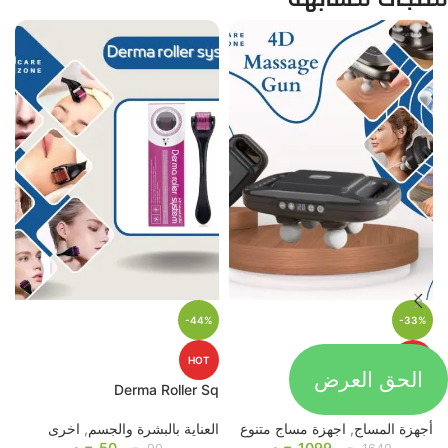
-44%
-33%
HOT
HOT
الحق العرض
p
Derma Roller Sq
4D Massage Gun
أجهزة المساج
,
اجهزة مساج متنوع
العناية بالبشرة والجسم
,
اخرى
م
1099
ج.م
50
ج.م
ا