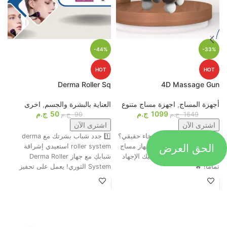
-44%
-33%
HOT
HOT
p
Derma Roller Sq
4D Massage Gun
أجهزة المساج
,
اجهزة مساج متنوع
العناية بالبشرة والجسم
,
اخرى
م
1099
ج.م
50
ج.م
ا
1649
ج.م
90
ج.م
اشترى الآن
اشترى الآن
جاهز تحول التعب لاسترخاء حقيقي؟
1️⃣ جدد شباب بشرتك مع derma
الحق العرض
ت
😍💆‍♂️ وأخيرًا، وصل أقوى جهاز مساج
roller system استعيدي إشراقة
م
رباعي الرؤوس اللي هينسيك الإجهاد
شبابكِ مع جهاز Derma Roller
ش
تمامًا! 🔥
System الثوري! يعمل على تحفيز
ا