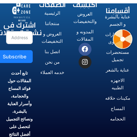
اكتشف
الصفحات
أقسامنا
الرئيسية
العروض
عناية بالبشرة
اشترك فى
والتخفيضات
منتجاتنا
و الجسم
نشرة المقالات
المدونه و
العروض و
الاستشوارات
المقالات
التخفيضات
و المكاوى
اتصل بنا
مستحضرات
Subscribe
تجميل
من نحن
عناية بالشعر
خدمه العملاء
تابع أحدث
الاجهزه
المقالات حول
الطبيه
فوائد المساج
والحجامة،
مكينات حلاقه
وأسرار العناية
المساج
بالبشرة،
الحجامه
ونصائح التجميل
لتحصل على
أفضل النتائج