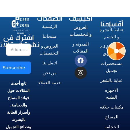
اكتشف
الصفحات
أقسامنا
الرئيسية
العروض
عناية بالبشرة
اشترك فى
والتخفيضات
منتجاتنا
و الجسم
نشرة المقالات
المدونه و
العروض و
الاستشوارات
المقالات
التخفيضات
و المكاوى
اتصل بنا
مستحضرات
Subscribe
تجميل
من نحن
عناية بالشعر
خدمه العملاء
تابع أحدث
الاجهزه
المقالات حول
الطبيه
فوائد المساج
والحجامة،
مكينات حلاقه
وأسرار العناية
المساج
بالبشرة،
الحجامه
ونصائح التجميل