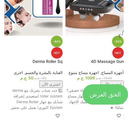
-44%
-33%
HOT
HOT
p
Derma Roller Sq
4D Massage Gun
أجهزة المساج
,
اجهزة مساج متنوع
العناية بالبشرة والجسم
,
اخرى
م
1099
ج.م
50
ج.م
ا
1649
ج.م
90
ج.م
اشترى الآن
اشترى الآن
الحق العرض
جاهز تحول التعب لاسترخاء حقيقي؟
1️⃣ جدد شباب بشرتك مع derma
ت
😍💆‍♂️ وأخيرًا، وصل أقوى جهاز مساج
roller system استعيدي إشراقة
م
رباعي الرؤوس اللي هينسيك الإجهاد
شبابكِ مع جهاز Derma Roller
ش
تمامًا! 🔥
System الثوري! يعمل على تحفيز
ا