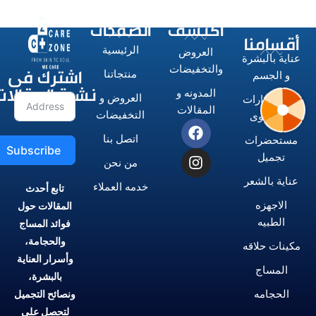
اكتشف
الصفحات
أقسامنا
الرئيسية
العروض
عناية بالبشرة
اشترك فى
والتخفيضات
منتجاتنا
و الجسم
نشرة المقالات
المدونه و
العروض و
الاستشوارات
المقالات
التخفيضات
و المكاوى
اتصل بنا
مستحضرات
Subscribe
تجميل
من نحن
عناية بالشعر
خدمه العملاء
تابع أحدث
الاجهزه
المقالات حول
الطبيه
فوائد المساج
والحجامة،
مكينات حلاقه
وأسرار العناية
المساج
بالبشرة،
الحجامه
ونصائح التجميل
لتحصل على