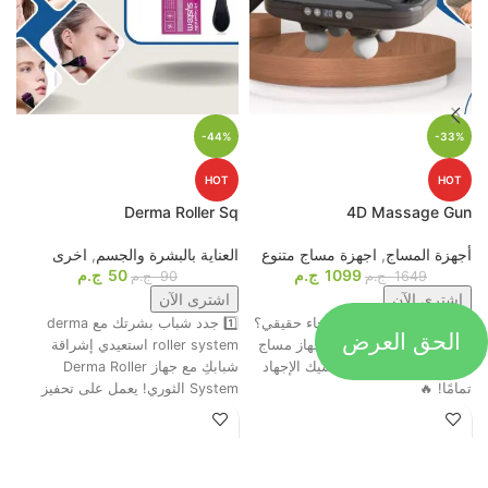
-44%
-33%
HOT
HOT
p
Derma Roller Sq
4D Massage Gun
أجهزة المساج
,
اجهزة مساج متنوع
العناية بالبشرة والجسم
,
اخرى
م
1099
ج.م
50
ج.م
ا
1649
ج.م
90
ج.م
اشترى الآن
اشترى الآن
جاهز تحول التعب لاسترخاء حقيقي؟
1️⃣ جدد شباب بشرتك مع derma
الحق العرض
ت
😍💆‍♂️ وأخيرًا، وصل أقوى جهاز مساج
roller system استعيدي إشراقة
م
رباعي الرؤوس اللي هينسيك الإجهاد
شبابكِ مع جهاز Derma Roller
ش
تمامًا! 🔥
System الثوري! يعمل على تحفيز
ا