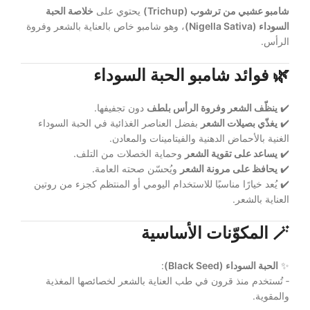
شامبو عشبي من ترشوب (Trichup)
يحتوي على
خلاصة الحبة
السوداء (Nigella Sativa)
، وهو شامبو خاص بالعناية بالشعر وفروة
الرأس.
🌿
فوائد شامبو الحبة السوداء
✔️
ينظّف الشعر وفروة الرأس بلطف
دون تجفيفها.
✔️
يغذّي بصيلات الشعر
بفضل العناصر الغذائية في الحبة السوداء
الغنية بالأحماض الدهنية والفيتامينات والمعادن.
✔️
يساعد على تقوية الشعر
وحماية الخصلات من التلف.
✔️
يحافظ على مرونة الشعر
ويُحسّن صحته العامة.
✔️ يُعد خيارًا مناسبًا للاستخدام اليومي أو المنتظم كجزء من روتين
العناية بالشعر.
🪄
المكوّنات الأساسية
✨
الحبة السوداء (Black Seed)
:
‑ تُستخدم منذ قرون في طب العناية بالشعر لخصائصها المغذية
والمقوية.