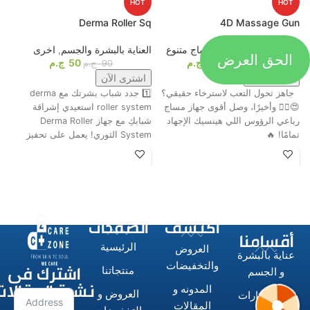
HOT
HOT
p
Derma Roller Sq
4D Massage Gun
أجهزة المساج
,
اجهزة مساج متنوع
العناية بالبشرة والجسم
,
اخرى
م
الحق العرض
1099
ج.م
50
ج.م
ا
1649
ج.م
90
ج.م
اشترى الآن
اشترى الآن
جاهز تحول التعب لاسترخاء حقيقي؟
1️⃣ جدد شباب بشرتك مع derma
ت
😍💆‍♂️ وأخيرًا، وصل أقوى جهاز مساج
roller system استعيدي إشراقة
م
رباعي الرؤوس اللي هينسيك الإجهاد
شبابكِ مع جهاز Derma Roller
ش
تمامًا! 🔥
System الثوري! يعمل على تحفيز
ا
اكتشف
الصفحات
أقسامنا
الرئيسية
العروض
عناية بالبشرة
اشترك فى
والتخفيضات
منتجاتنا
و الجسم
نشرة المقالات
المدونه و
العروض و
الاستشوارات
المقالات