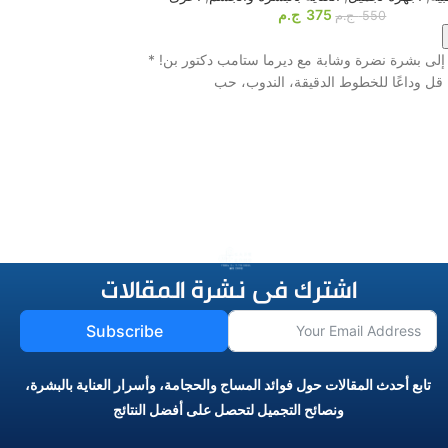
375
ج.م
550
ج.م
اشترى الآن
لى بشرة نضرة وشابة مع ديرما ستامب دكتور بن! *
قل وداعًا للخطوط الدقيقة، الندوب، حب
بتقنية التنبيه الكهربائي و8 بادات احترافية! ⚡️ لو ب
اشترك فى نشرة المقالات
Subscribe
تابع أحدث المقالات حول فوائد المساج والحجامة، وأسرار العناية بالبشرة،
ونصائح التجميل لتحصل على أفضل النتائج