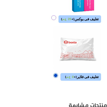
تغليف فى بوكس
(
+
25
ج.م
)
تغليف فى فلاير
(
+
0
ج.م
)
منتجات مشابهة