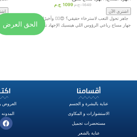
1099
ج.م
1649
ج.م
اشترى الآن
اشت
جاهز تحول التعب لاسترخاء حقيقي؟ 😍💆‍♂️ وأخيرًا، وصل أقوى
الحق العرض
جهاز مساج رباعي الرؤوس اللي هينسيك الإجهاد تمامًا! 🔥
شبابكِ مع جهاز tem
أقسامنا
اكت
عناية بالبشرة و الجسم
العروض و
الاستشوارات و المكاوى
المدونه و
مستحضرات تجميل
عناية بالشعر