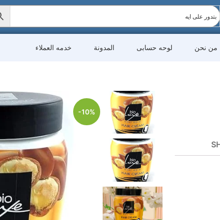
من نحن
لوحه حسابى
المدونة
خدمه العملاء
-10%
SH