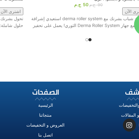
50
ج.م
90
ج.م
رى الآن
اشترى الآن
1️⃣ جدد شباب بشرتك مع derma roller system استعيدي إشراقة
تحول بشرتك إ
Derma Roller Sys الثوري! يعمل على تحفيز
حلول شاملة: 
شف
الصفحات
التخفيضات
الرئيسية
 المقالات
منتجاتنا
العروض و التخفيضات
اتصل بنا