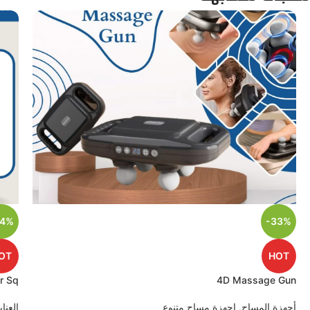
44%
-33%
OT
HOT
r Sq
4D Massage Gun
أجهزة المساج
,
اجهزة مساج متنوع
العنا