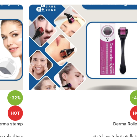
-32%
-
HOT
H
erma stamp
Derma Rolle
ية بالبشرة والجسم
,
اخرى
مستلزمات طب