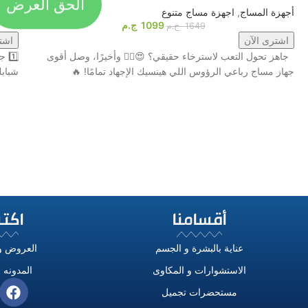
أجهزة المساج
,
اجهزة مساج متنوع
العنا
1099
ج.م
1649
ج.م
اشترى الآن
اشت
جاهز تحول التعب لاسترخاء حقيقي؟ 😍💆‍♂️ وأخيرًا، وصل أقوى
جهاز مساج رباعي الرؤوس اللي هينسيك الإجهاد تمامًا! 🔥
شبابكِ مع جهاز tem
أقسامنا
اكت
عناية بالبشرة و الجسم
العروض و
الاستشوارات و المكاوى
المدونه و
مستحضرات تجميل