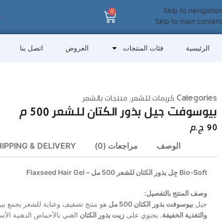
Skip to navigation
0
Skip to main content
الرئيسية
فئات المنتجات
العروض
اتصل بنا
Categories
كريمات للشعر
,
منتجات بالشعر
بيوسوفت جيل بذور الكتان للشعر 500 م
90
ج.م
الوصف
مراجعات (0)
IPPING & DELIVERY
Bio‑Soft جِل بذور الكتان للشعر 500 مل – Flaxseed Hair Gel
وصف المنتج بالتفصيل:
جيل
بيوسوفت بذور الكتان 500 مل
هو منتج تصفيف وعناية للشعر يجمع بي
والتغذية الخفيفة
. يحتوي على
زيت بذور الكتان
الغني بالأحماض الدهنية الأ