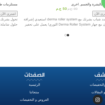
ية بالبشرة والجسم
,
اخرى
مستلزمات طب
50
ج.م
90
ج.م
رى الآن
اشترى الآن
1️⃣ جدد شباب بشرتك مع derma roller system استعيدي إشراقة
تحول بشرتك إ
Derma Roller Sys الثوري! يعمل على تحفيز
حلول شاملة: 
شف
الصفحات
التخفيضات
الرئيسية
 المقالات
منتجاتنا
العروض و التخفيضات