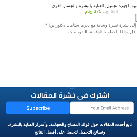
ية
,
اجهزة تجميل
,
العناية بالبشرة والجسم
,
اخرى
أجهزة المساج
,
اخرى
,
375
ج.م
550
ج.م
اشترى الآن
لى بشرة نضرة وشابة مع ديرما ستامب دكتور بن! *
قل وداعًا للخطوط الدقيقة، الندوب، حب
بتقنية التنبيه الكهربائي و8 بادات احترافية! ⚡️ لو ب
اشترك فى نشرة المقالات
Subscribe
تابع أحدث المقالات حول فوائد المساج والحجامة، وأسرار العناية بالبشرة،
ونصائح التجميل لتحصل على أفضل النتائج