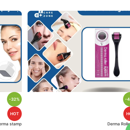
-32%
-
HOT
H
erma stamp
Derma Rolle