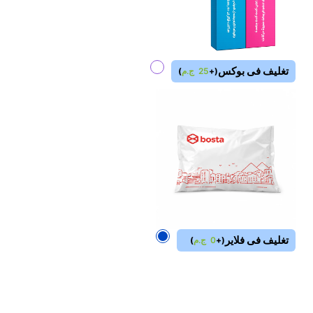
تغليف فى بوكس
(
+
25
ج.م
)
تغليف فى فلاير
(
+
0
ج.م
)