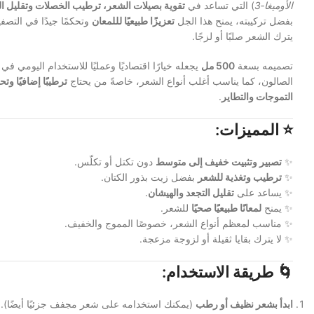
الأوميغا‑3
) التي تساعد في
تقوية بصيلات الشعر، ترطيب الخصلات وتقليل ا
بفضل تركيبته، يمنح هذا الجل
تعزيزًا طبيعيًا لللمعان
وتحكمًا جيدًا في التص
يترك الشعر صلبًا أو لزجًا.
تصميمه بسعة
500 مل
يجعله خيارًا اقتصاديًا وعمليًا للاستخدام اليومي في 
الصالون، كما يناسب أغلب أنواع الشعر، خاصةً من يحتاج
ترطيبًا إضافيًا وتح
التموجات والتطاير
.
⭐
المميزات:
✨
تصبير وتثبيت خفيف إلى متوسط
دون تكتل أو تكلّس.
✨
ترطيب وتغذية للشعر
بفضل زيت بذور الكتان.
✨ يساعد على
تقليل التجعد والهيشان
.
✨ يمنح
لمعانًا طبيعيًا صحيًا
للشعر.
✨ مناسب لمعظم أنواع الشعر، خصوصًا المموج والخفيف.
✨ لا يترك بقايا ثقيلة أو لزوجة مزعجة.
🌀
طريقة الاستخدام:
ابدأ بشعر نظيف أو رطب
(يمكنك استخدامه على شعر مجفف جزئيًا أيضًا).