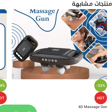
منتجات مشابهة
44%
-33%
OT
HOT
r Sq
4D Massage Gun
الحق العرض