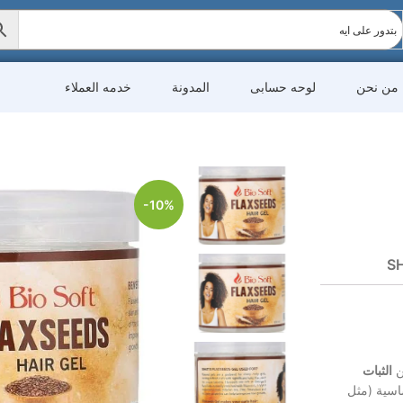
من نحن
لوحه حسابى
المدونة
خدمه العملاء
-10%
SH
ن
الثبات
ساسية (مثل