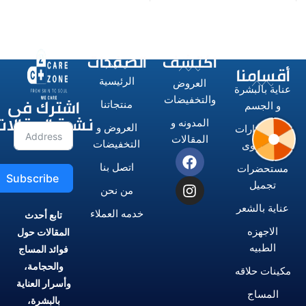
اكتشف
الصفحات
أقسامنا
الرئيسية
العروض
عناية بالبشرة
اشترك فى
والتخفيضات
منتجاتنا
و الجسم
نشرة المقالات
المدونه و
العروض و
الاستشوارات
المقالات
التخفيضات
و المكاوى
اتصل بنا
مستحضرات
Subscribe
تجميل
من نحن
عناية بالشعر
خدمه العملاء
تابع أحدث
الاجهزه
المقالات حول
الطبيه
فوائد المساج
والحجامة،
مكينات حلاقه
وأسرار العناية
المساج
بالبشرة،