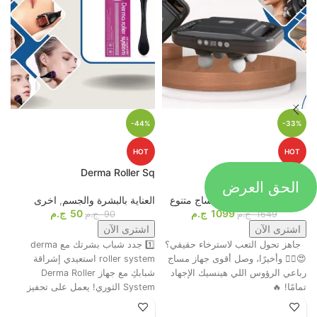
-44%
-33%
HOT
HOT
p
Derma Roller Sq
4D Massage Gun
الحق العرض
أجهزة المساج
,
اجهزة مساج متنوع
العناية بالبشرة والجسم
,
اخرى
م
1099
ج.م
50
ج.م
ا
1649
ج.م
90
ج.م
اشترى الآن
اشترى الآن
جاهز تحول التعب لاسترخاء حقيقي؟
1️⃣ جدد شباب بشرتك مع derma
ت
😍💆‍♂️ وأخيرًا، وصل أقوى جهاز مساج
roller system استعيدي إشراقة
م
رباعي الرؤوس اللي هينسيك الإجهاد
شبابكِ مع جهاز Derma Roller
ش
تمامًا! 🔥
System الثوري! يعمل على تحفيز
ا