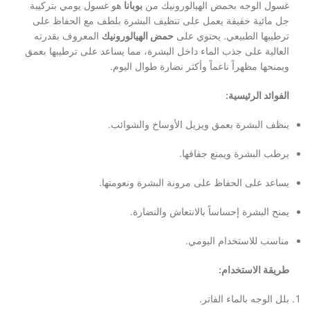
غسول الوجه بحمض الهيالورونيك من
بوبانا
هو غسول يومي بتركيبة
جل مائية خفيفة يعمل على تنظيف البشرة بلطف مع الحفاظ على
ترطيبها الطبيعي. يحتوي على
حمض الهيالورونيك
المعروف بقدرته
العالية على جذب الماء داخل البشرة، مما يساعد على ترطيبها بعمق
ويمنحها مظهراً ناعماً وأكثر نضارة طوال اليوم.
الفوائد الرئيسية:
ينظف البشرة بعمق ويزيل الأوساخ والشوائب.
يرطب البشرة ويمنع جفافها.
يساعد على الحفاظ على مرونة البشرة ونعومتها.
يمنح البشرة إحساساً بالانتعاش والنضارة.
مناسب للاستخدام اليومي.
طريقة الاستخدام:
بلل الوجه بالماء الفاتر.