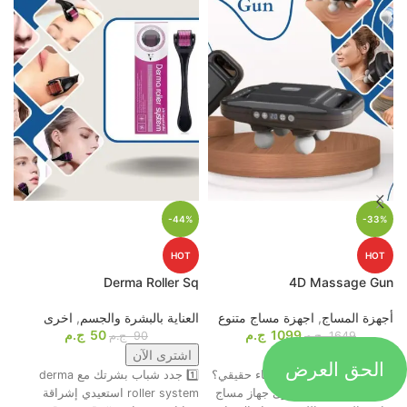
-44%
-33%
HOT
HOT
p
Derma Roller Sq
4D Massage Gun
أجهزة المساج
,
اجهزة مساج متنوع
العناية بالبشرة والجسم
,
اخرى
م
1099
ج.م
50
ج.م
ا
1649
ج.م
90
ج.م
اشترى الآن
اشترى الآن
الحق العرض
جاهز تحول التعب لاسترخاء حقيقي؟
1️⃣ جدد شباب بشرتك مع derma
ت
😍💆‍♂️ وأخيرًا، وصل أقوى جهاز مساج
roller system استعيدي إشراقة