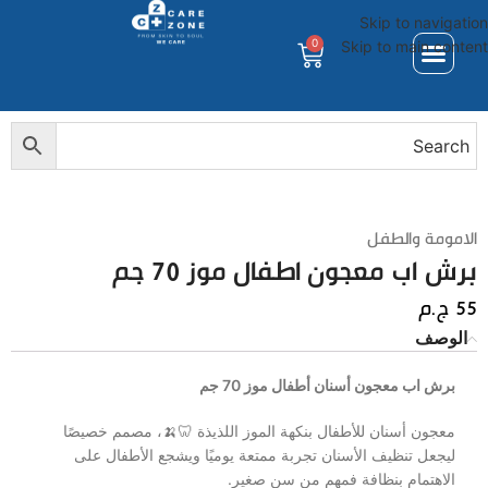
Skip to navigation
0
Skip to main content
الامومة والطفل
برش اب معجون اطفال موز 70 جم
55
ج.م
الوصف
برش اب معجون أسنان أطفال موز 70 جم
معجون أسنان للأطفال بنكهة الموز اللذيذة 🦷🍌، مصمم خصيصًا
ليجعل تنظيف الأسنان تجربة ممتعة يوميًا ويشجع الأطفال على
الاهتمام بنظافة فمهم من سن صغير.