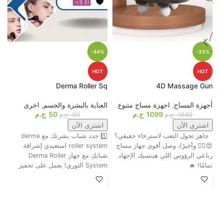
-44%
-33%
HOT
HOT
p
Derma Roller Sq
4D Massage Gun
أجهزة المساج
,
اجهزة مساج متنوع
العناية بالبشرة والجسم
,
اخرى
م
1099
ج.م
50
ج.م
ا
1649
ج.م
90
ج.م
اشترى الآن
اشترى الآن
جاهز تحول التعب لاسترخاء حقيقي؟
1️⃣ جدد شباب بشرتك مع derma
ت
😍💆‍♂️ وأخيرًا، وصل أقوى جهاز مساج
roller system استعيدي إشراقة
م
رباعي الرؤوس اللي هينسيك الإجهاد
شبابكِ مع جهاز Derma Roller
ش
تمامًا! 🔥
System الثوري! يعمل على تحفيز
ا