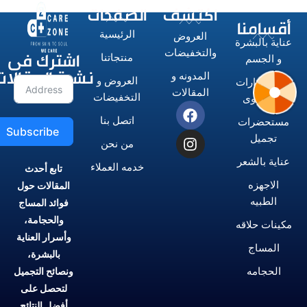
اكتشف
الصفحات
أقسامنا
الرئيسية
العروض
عناية بالبشرة
اشترك فى
والتخفيضات
منتجاتنا
و الجسم
نشرة المقالات
المدونه و
العروض و
الاستشوارات
المقالات
التخفيضات
و المكاوى
اتصل بنا
مستحضرات
Subscribe
تجميل
من نحن
عناية بالشعر
خدمه العملاء
تابع أحدث
الاجهزه
المقالات حول
الطبيه
فوائد المساج
والحجامة،
مكينات حلاقه
وأسرار العناية
المساج
بالبشرة،
الحجامه
ونصائح التجميل
لتحصل على
أفضل النتائج